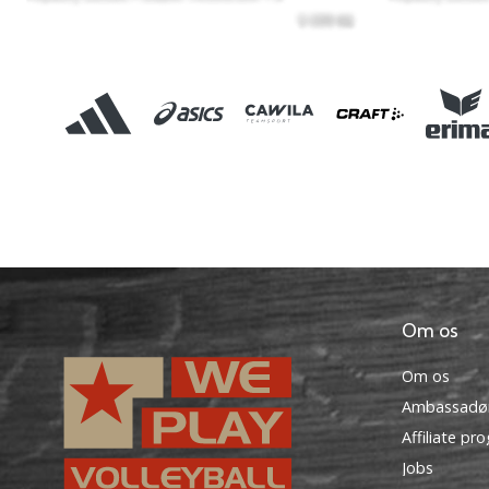
Om os
Om os
Ambassadø
Affiliate pr
Jobs