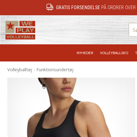
GRATIS FORSENDELSE
PÅ ORDRER OVER 
WePlayVolleyball.dk
NYHEDER
VOLLEYBALLSKO
T
Volleyballtøj
Funktionsundertøj