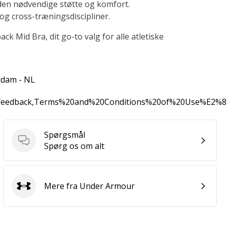
er den nødvendige støtte og komfort.
 og cross-træningsdiscipliner.
k Mid Bra, dit go-to valg for alle atletiske
rdam - NL
0feedback,Terms%20and%20Conditions%20of%20Use%E2%
Spørgsmål
Spørgsmål
Spørg os om alt
Mere fra Under Armour
Under Armour