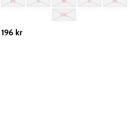
XS
S
M
L
XL
XXL
196 kr