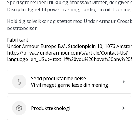
Sportsgrene: Ideel til løb og fitnessaktiviteter, der giv
Disciplin: Egnet til powertræning, cardio, circuit-træning
Hold dig selvsikker og støttet med Under Armour Crossbac
bestræbelser.
Fabrikant
Under Armour Europe B.V.
, Stadionplein 10, 1076 Amste
https://privacy.underarmour.com/s/article/Contact-Us?
language=en_US#:~:text=If%20you%20have%20any%2
Send produktanmeldelse
Send produktanmeldelse
Vi vil meget gerne læse din mening
Produktteknologi
Produktteknologi