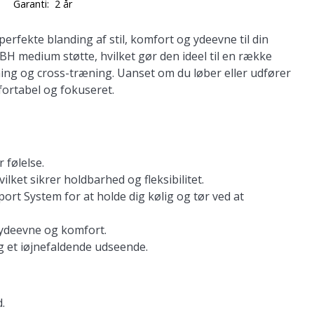
Garanti:
2 år
rfekte blanding af stil, komfort og ydeevne til din
ne BH medium støtte, hvilket gør den ideel til en række
ning og cross-træning. Uanset om du løber eller udfører
fortabel og fokuseret.
 følelse.
ilket sikrer holdbarhed og fleksibilitet.
t System for at holde dig kølig og tør ved at
 ydeevne og komfort.
og et iøjnefaldende udseende.
.