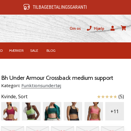
TILBAGEBETALINGSGARANTI
Om os
Hjælp
Bruger
kurv
ID
MÆRKER
SALE
BLOG
Bh Under Armour Crossback medium support
Kategori:
Funktionsundertøj
Anmeldelser
Kvinde,
Sort
(5)
+11