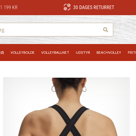
1 199 KR
30 DAGES RETURRET
Søg
ØJ
VOLLEYBOLDE
VOLLEYBALLNET
UDSTYR
BEACHVOLLEY
FRIT