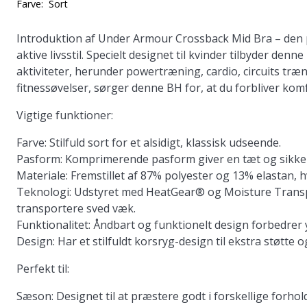
Farve:
Sort
Introduktion af Under Armour Crossback Mid Bra – den pe
aktive livsstil. Specielt designet til kvinder tilbyder den
aktiviteter, herunder powertræning, cardio, circuits træ
fitnessøvelser, sørger denne BH for, at du forbliver kom
Vigtige funktioner:
Farve: Stilfuld sort for et alsidigt, klassisk udseende.
Pasform: Komprimerende pasform giver en tæt og sikker
Materiale: Fremstillet af 87% polyester og 13% elastan, hv
Teknologi: Udstyret med HeatGear® og Moisture Transpor
transportere sved væk.
Funktionalitet: Åndbart og funktionelt design forbedrer
Design: Har et stilfuldt korsryg-design til ekstra støtte 
Perfekt til:
Sæson: Designet til at præstere godt i forskellige forhold