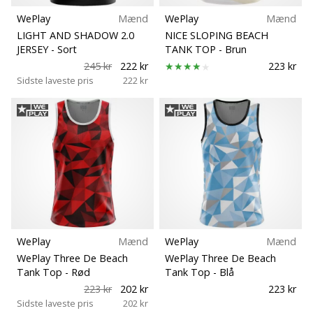
WePlay
Mænd
WePlay
Mænd
LIGHT AND SHADOW 2.0
NICE SLOPING BEACH
JERSEY
- Sort
TANK TOP
- Brun
245 kr
222 kr
223 kr
Sidste laveste pris
222 kr
WePlay
Mænd
WePlay
Mænd
WePlay Three De Beach
WePlay Three De Beach
Tank Top
- Rød
Tank Top
- Blå
223 kr
202 kr
223 kr
Sidste laveste pris
202 kr