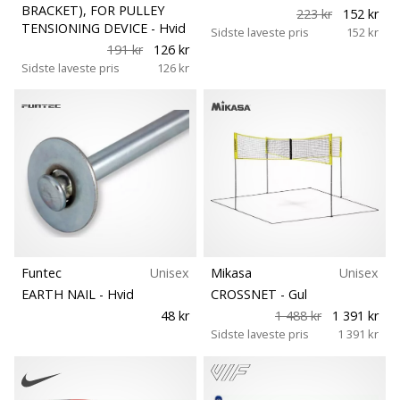
BRACKET), FOR PULLEY
223 kr
152 kr
TENSIONING DEVICE
- Hvid
Sidste laveste pris
152 kr
191 kr
126 kr
Sidste laveste pris
126 kr
Funtec
Unisex
Mikasa
Unisex
EARTH NAIL
- Hvid
CROSSNET
- Gul
48 kr
1 488 kr
1 391 kr
Sidste laveste pris
1 391 kr