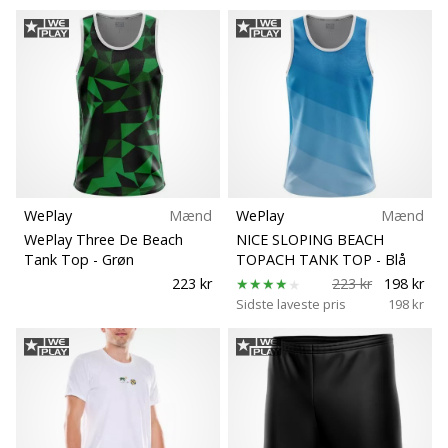
WePlay
Mænd
WePlay
Mænd
WePlay Three De Beach
NICE SLOPING BEACH
Tank Top
- Grøn
TOPACH TANK TOP
- Blå
223 kr
223 kr
198 kr
Sidste laveste pris
198 kr