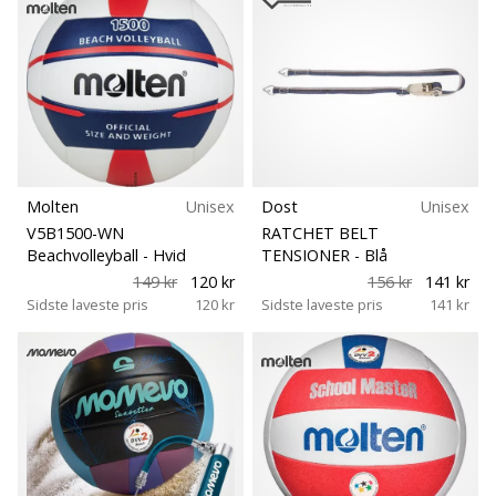
Bliv
en
del…
Vis alle
artikler
Molten
Unisex
Dost
Unisex
V5B1500-WN
RATCHET BELT
Beachvolleyball
- Hvid
TENSIONER
- Blå
149 kr
120 kr
156 kr
141 kr
Sidste laveste pris
120 kr
Sidste laveste pris
141 kr