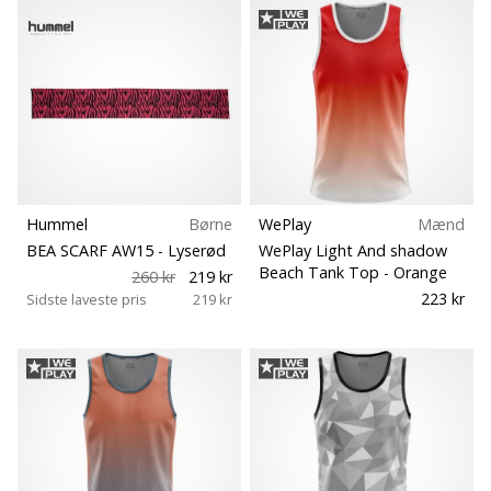
Hummel
Børne
WePlay
Mænd
BEA SCARF AW15
- Lyserød
WePlay Light And shadow
Beach Tank Top
- Orange
260 kr
219 kr
223 kr
Sidste laveste pris
219 kr