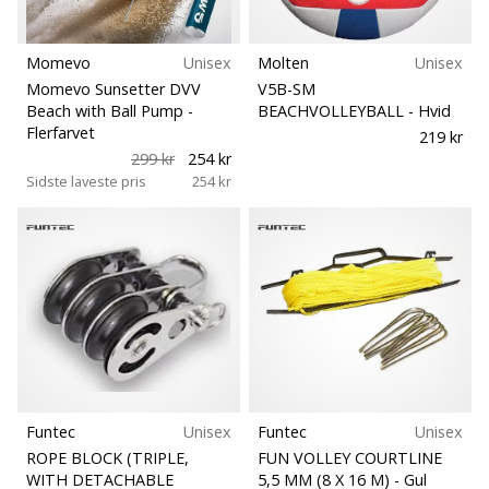
Momevo
Unisex
Molten
Unisex
Momevo Sunsetter DVV
V5B-SM
Beach with Ball Pump
-
BEACHVOLLEYBALL
- Hvid
Flerfarvet
219 kr
299 kr
254 kr
Sidste laveste pris
254 kr
Funtec
Unisex
Funtec
Unisex
ROPE BLOCK (TRIPLE,
FUN VOLLEY COURTLINE
WITH DETACHABLE
5,5 MM (8 X 16 M)
- Gul