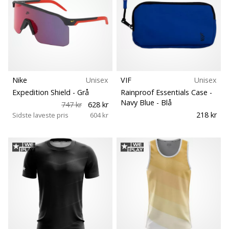
Nike
Unisex
VIF
Unisex
Expedition Shield
- Grå
Rainproof Essentials Case -
Navy Blue
- Blå
747 kr
628 kr
218 kr
Sidste laveste pris
604 kr