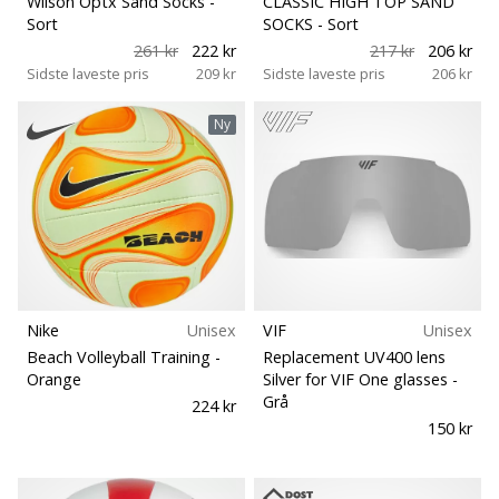
Wilson Optx Sand Socks
-
CLASSIC HIGH TOP SAND
Sort
SOCKS
- Sort
Weplayvolleyball
261 kr
222 kr
217 kr
206 kr
affiliate
Sidste laveste pris
209 kr
Sidste laveste pris
206 kr
program
Har
Ny
du
din
egen
hjemmeside,
blog,
administrerer
du
en
Nike
Unisex
VIF
Unisex
Facebook-
Beach Volleyball Training
-
Replacement UV400 lens
side
Orange
Silver for VIF One glasses
-
eller
Grå
224 kr
diskussionsforum?
150 kr
Lad
dem
tjene.