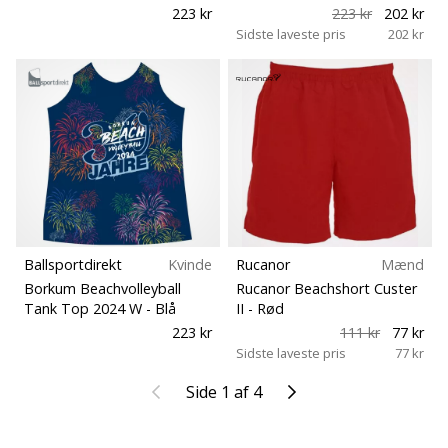
223 kr
223 kr
202 kr
Sidste laveste pris
202 kr
Ballsportdirekt
Kvinde
Rucanor
Mænd
Borkum Beachvolleyball
Rucanor Beachshort Custer
Tank Top 2024 W
- Blå
II
- Rød
223 kr
111 kr
77 kr
Sidste laveste pris
77 kr
Tidligere
Næste
Side 1 af 4