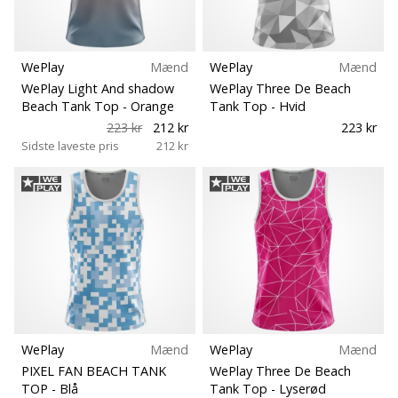
WePlay
Mænd
WePlay
Mænd
WePlay Light And shadow
WePlay Three De Beach
Beach Tank Top
- Orange
Tank Top
- Hvid
223 kr
212 kr
223 kr
Sidste laveste pris
212 kr
WePlay
Mænd
WePlay
Mænd
PIXEL FAN BEACH TANK
WePlay Three De Beach
TOP
- Blå
Tank Top
- Lyserød