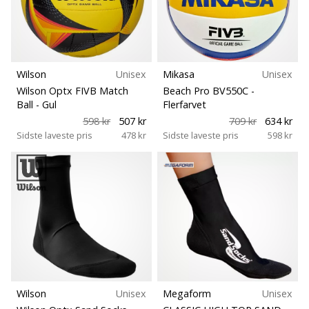
Størrelse
vores
Weplayvolleyball
ambassadør
Teamsales
Har
Wilson
Unisex
Mikasa
Unisex
du
Boldtype
Wilson Optx FIVB Match
Beach Pro BV550C
-
den
Ball
- Gul
Flerfarvet
samme
598 kr
507 kr
709 kr
634 kr
Fit
hobby
Sidste laveste pris
478 kr
Sidste laveste pris
598 kr
som
os?
Funktion
Så
lad
os
Legeplads
løbe
sammen.
Sport
11. 8. 2022
Vægt (g)
•
Wilson
Unisex
Megaform
Unisex
2 min. Læsning