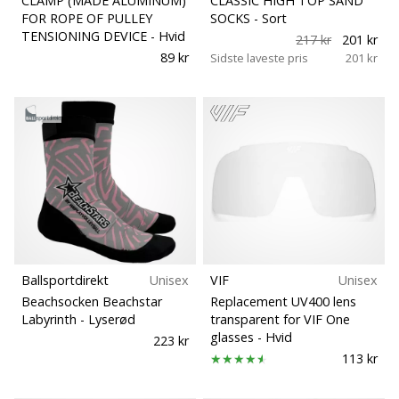
CLAMP (MADE ALUMINUM)
CLASSIC HIGH TOP SAND
FOR ROPE OF PULLEY
SOCKS
- Sort
TENSIONING DEVICE
- Hvid
217 kr
201 kr
89 kr
Sidste laveste pris
201 kr
Ballsportdirekt
Unisex
VIF
Unisex
Beachsocken Beachstar
Replacement UV400 lens
Labyrinth
- Lyserød
transparent for VIF One
glasses
- Hvid
223 kr
113 kr