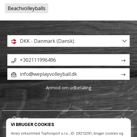
Beachvolleyballs
DKK - Danmark (Dansk)
+302111996496
info@weplayvolleyball.dk
Anmod om udbetaling
Om os
Kundeservice