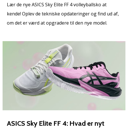
vores
Lær de nye ASICS Sky Elite FF 4 volleyballsko at
Weplayvolleyball
kende! Oplev de tekniske opdateringer og find ud af,
ambassadør
om det er værd at opgradere til den nye model.
Har
du
den
samme
hobby
som
os?
Så
lad
os
løbe
sammen.
11. 8. 2022
•
ASICS Sky Elite FF 4: Hvad er nyt
2 min. Læsning