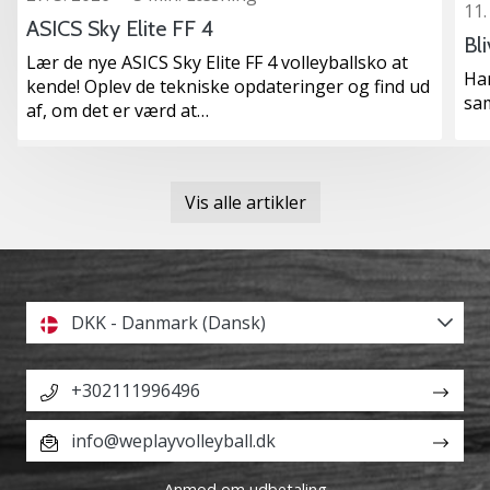
11.
ASICS Sky Elite FF 4
Bl
Lær de nye ASICS Sky Elite FF 4 volleyballsko at
Ha
kende! Oplev de tekniske opdateringer og find ud
sa
af, om det er værd at…
Vis alle artikler
DKK - Danmark (Dansk)
+302111996496
info@weplayvolleyball.dk
Anmod om udbetaling