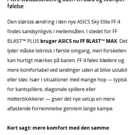
Bliv
følelse
en
del…
Den største ændring i den nye ASICS Sky Elite FF 4
findes sandsynligvis i mellemsålen. I stedet for FF
BLAST™ PLUS
bruger ASICS nu FF BLAST™ MAX
. Det
Vis alle
artikler
lyder måske teknisk i første omgang, men forskellen
kan hurtigt mærkes på banen. FF 4 føles blødere og
mere komfortabel ved landinger uden at blive ustabil
eller sløv. Især i situationer med mange hop — typisk
for kantspillere, diagonale spillere eller
midterblokkerer — giver det nye setup en mere
aflastende fornemmelse gennem lange kampe.
Kort sagt: mere komfort med den samme