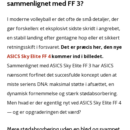
sammenlignet med FF 3?
Weplayvolleyball
affiliate
I moderne volleyball er det ofte de små detaljer, der
program
gør forskellen: et eksplosivt sidste skridt i angrebet,
Har
du
en stabil landing efter gentagne hop eller et sikkert
din
retningsskift i forsvaret.
Det er præcis her, den nye
egen
ASICS Sky Elite FF 4
kommer ind i billedet.
hjemmeside,
blog,
Sammenlignet med ASICS Sky Elite FF 3 har ASICS
administrerer
nænsomt forfinet det succesfulde koncept uden at
du
en
miste seriens DNA: maksimal støtte i afsættet, en
Facebook-
dynamisk fornemmelse og stærk stødabsorbering.
side
eller
Men hvad er der egentlig nyt ved ASICS Sky Elite FF 4
diskussionsforum?
— og er opgraderingen det værd?
Lad
dem
tjene.
Mere stødabsorbering uden en blød og svampet