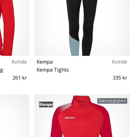
Kvinde
Kempa
Kvinde
ng
Kempa Tights
261 kr
335 kr
XS L XL XXL
Bæredygtighed