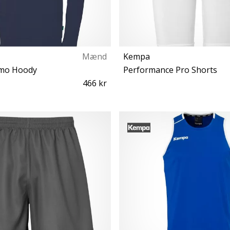
Mænd
Kempa
mo Hoody
Performance Pro Shorts
466 kr
S
S