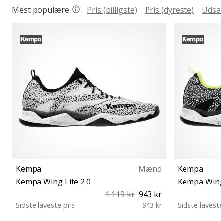
Mest populære
Pris (billigste)
Pris (dyreste)
Udsa
Kempa
Mænd
Kempa
Kempa Wing Lite 2.0
Kempa Wing
1 119 kr
943 kr
Sidste laveste pris
943 kr
Sidste lavest