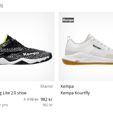
lg
Mænd
Kempa
 Lite 2.0 shoe
Kempa Kourtfly
1 118 kr
982 kr
e pris
982 kr