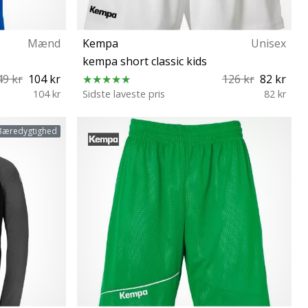
Mænd
Kempa
Unisex
kempa short classic kids
49 kr
104 kr
126 kr
82 kr
104 kr
Sidste laveste pris
82 kr
m) M XL XXL
3XS XXL
Bæredygtighed