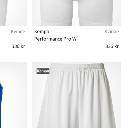
Kvinde
Kempa
Kvinde
Performance Pro W
336 kr
336 kr
XS S M L XL