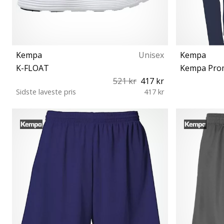
Kempa
Unisex
Kempa
K-FLOAT
Kempa Pro
521 kr
417 kr
Sidste laveste pris
417 kr