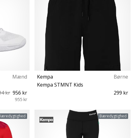
Mænd
Kempa
Børne
Kempa STMNT Kids
94 kr
956 kr
299 kr
955 kr
45 45½ 46 47
164
Bæredygtighed
Bæredygtighed