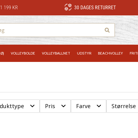
1 199 KR
30 DAGES RETURRET
Søg
ØJ
VOLLEYBOLDE
VOLLEYBALLNET
UDSTYR
BEACHVOLLEY
FRIT
odukttype
Pris
Farve
Størrelse