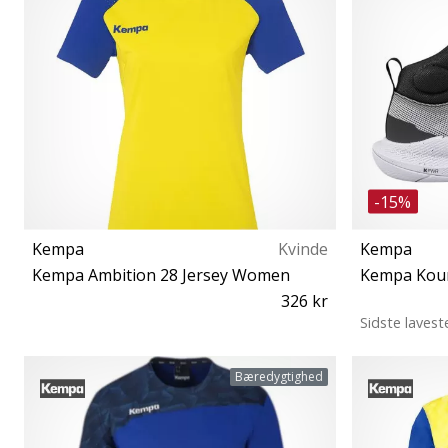
-15%
Kempa
Kvinde
Kempa
Kempa Ambition 28 Jersey Women
Kempa Kour
326 kr
Sidste lavest
S M L
42 42½ 
Bæredygtighed