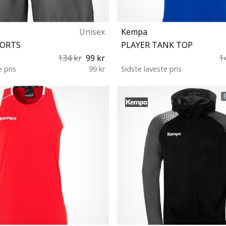
Unisex
Kempa
HORTS
PLAYER TANK TOP
134 kr
99 kr
1
e pris
99 kr
Sidste laveste pris
XXS (111-116 cm)
S (135-140 cm) M (147-152 c