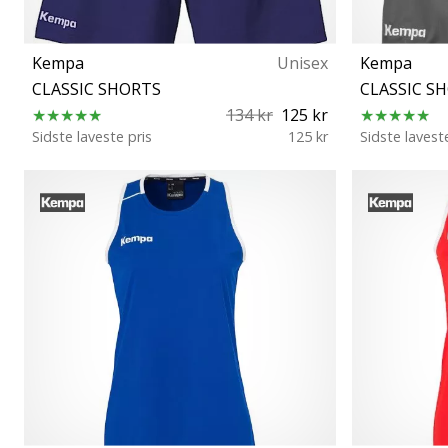
Kempa
Unisex
Kempa
CLASSIC SHORTS
CLASSIC S
134 kr
125 kr
Sidste laveste pris
125 kr
Sidste lavest
XXS/XS 164