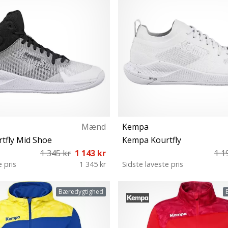
Mænd
Kempa
tfly Mid Shoe
Kempa Kourtfly
1 345 kr
1 143 kr
1 1
e pris
1 345 kr
Sidste laveste pris
43 44 44½ 45 45½ 46 47 49
39 39½ 41 42 42½ 43 44 44½ 
Bæredygtighed
48 49 50