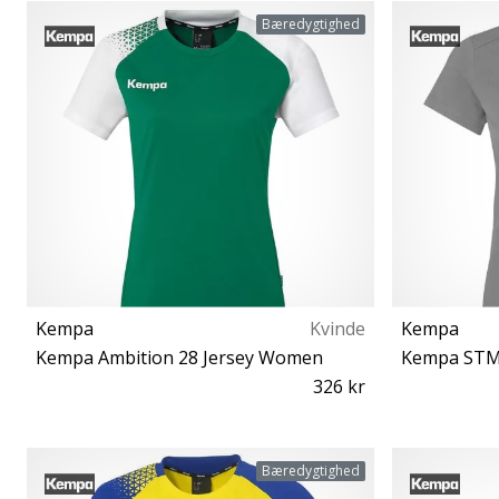
40½ 41 42 42½ 50
Bæredygtighed
Kempa
Kvinde
Kempa
Kempa Ambition 28 Jersey Women
Kempa STM
326 kr
XXL XS S M L XL
Bæredygtighed