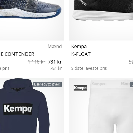
Mænd
Kempa
NE CONTENDER
K-FLOAT
1 116 kr
781 kr
5
e pris
781 kr
Sidste laveste pris
39½ 41 44 47
Bæredygtighed