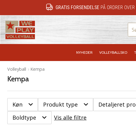
GRATIS FORSENDELSE
PÅ ORDRER OVER 
WePlayVolleyball.dk
NYHEDER
VOLLEYBALLSKO
T
Volleyball
Kempa
Kempa
Køn
Produkt type
Detaljeret pr
Boldtype
Vis alle filtre