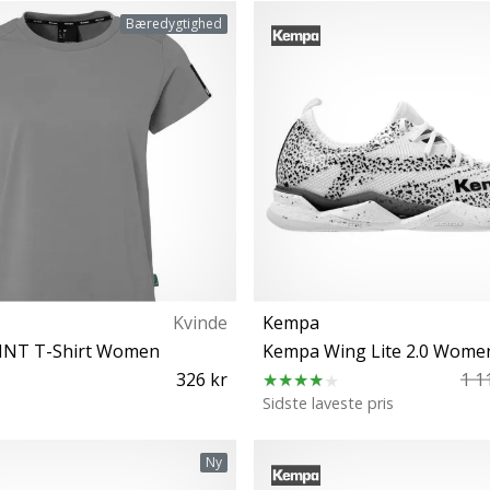
39 39½ 40½ 41 49
42½ 43 44 49 50
Bæredygtighed
Kvinde
Kempa
NT T-Shirt Women
Kempa Wing Lite 2.0 Wome
326 kr
1 1
Sidste laveste pris
XXL XS S XL
37 37½ 38 38½ 39 39½ 40½ 41 
Ny