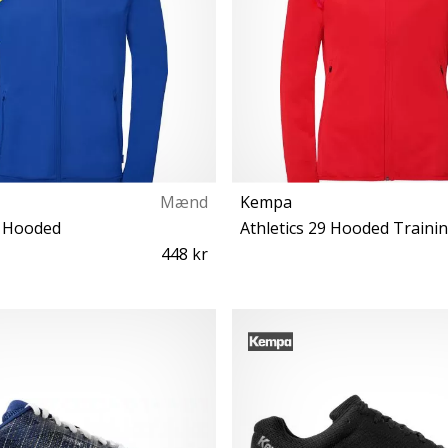
Mænd
Kempa
9 Hooded
Athletics 29 Hooded Traini
448 kr
4XL
XS S M L