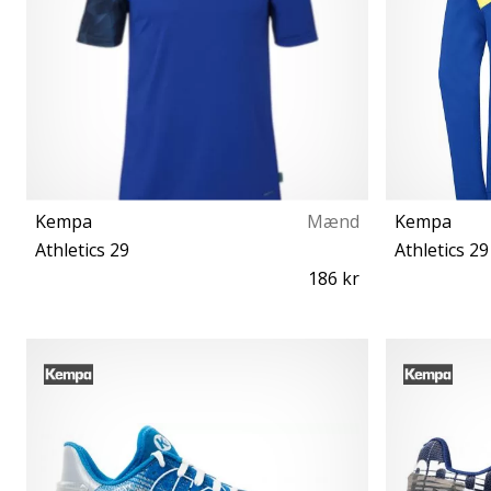
Kempa
Mænd
Kempa
Athletics 29
Athletics 2
186 kr
S M L XL XXL 3XL