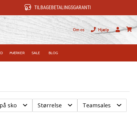
TILBAGEBETALINGSGARANTI
Om os
Hjælp
Bruger
kurv
ID
MÆRKER
SALE
BLOG
 på sko
Størrelse
Teamsales