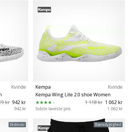
S L XL
Kvinde
Kempa
Kvinde
n
Kempa Wing Lite 2.0 shoe Women
19 kr
942 kr
1 118 kr
1 062 kr
942 kr
Sidste laveste pris
1 062 kr
42 42½ 43 44
37 44½
Eksklusiv
Bæredygtighed