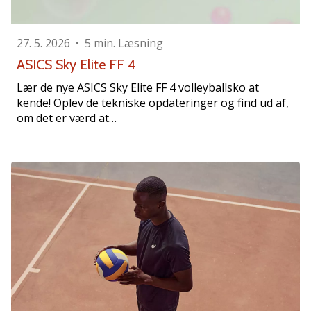
vores
Weplayvolleyball
ambassadør
27. 5. 2026
•
5 min. Læsning
Har
ASICS Sky Elite FF 4
du
Lær de nye ASICS Sky Elite FF 4 volleyballsko at
den
kende! Oplev de tekniske opdateringer og find ud af,
samme
om det er værd at…
hobby
som
os?
Så
lad
os
løbe
sammen.
11. 8. 2022
•
2 min. Læsning