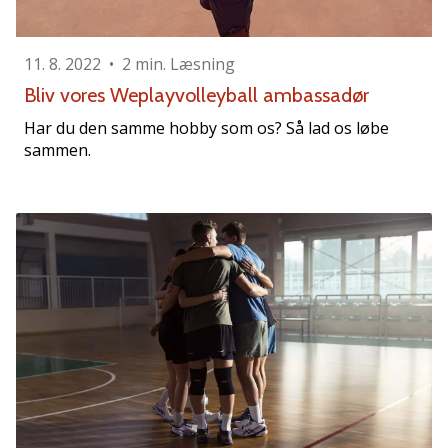
Weplayvolleyball
affiliate
11. 8. 2022
•
2 min. Læsning
program
Bliv vores Weplayvolleyball ambassadør
Har
Har du den samme hobby som os? Så lad os løbe
du
sammen.
din
egen
hjemmeside,
blog,
administrerer
du
en
Facebook-
side
eller
diskussionsforum?
Lad
dem
tjene.