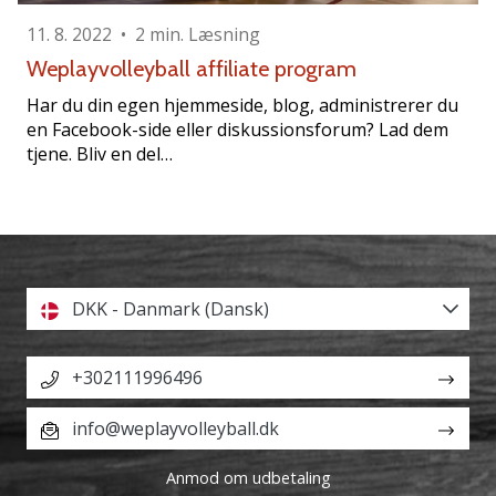
Bliv
11. 8. 2022
•
2 min. Læsning
en
del…
Weplayvolleyball affiliate program
Har du din egen hjemmeside, blog, administrerer du
en Facebook-side eller diskussionsforum? Lad dem
tjene. Bliv en del…
Vis alle
artikler
DKK - Danmark (Dansk)
+302111996496
info@weplayvolleyball.dk
Anmod om udbetaling