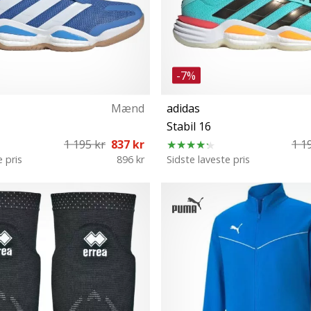
-7%
Mænd
adidas
Stabil 16
1 195 kr
837 kr
1 1
e pris
896 kr
Sidste laveste pris
⅓ 42 42⅔ 43⅓ 44 44⅔ 45⅓ 46
40 41⅓ 42 42⅔ 43⅓ 44 44⅔ 4
⅔ 47⅓ 48 48⅔ 49⅓ 50
48⅔ 50