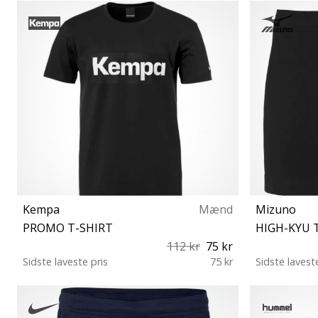
44 44⅔ 45⅓ 46 46⅔ 47⅓ 48 48⅔
Kempa
Mænd
Mizuno
PROMO T-SHIRT
HIGH-KYU 
112 kr
75 kr
Sidste laveste pris
75 kr
Sidste lavest
XXS/XS L (159-164 cm) S M L XL 3XL 4XL
XX