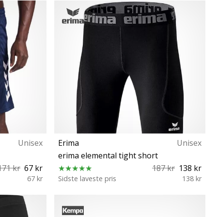
XS/S M/L XL/XXL
Unisex
Erima
Unisex
erima elemental tight short
171 kr
67 kr
187 kr
138 kr
67 kr
Sidste laveste pris
138 kr
XL 2XL 128 140 152 164