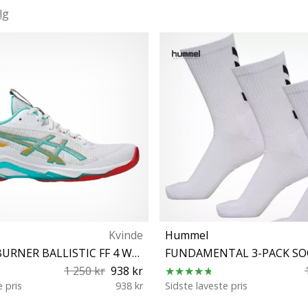
lg
Kvinde
Hummel
ASICS NETBURNER BALLISTIC FF 4 WOMEN
FUNDAMENTAL 3-PACK SO
1 250 kr
938 kr
e pris
938 kr
Sidste laveste pris