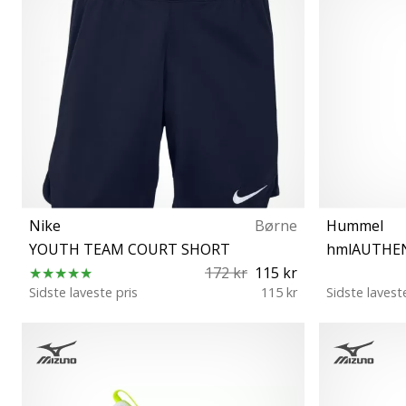
Nike
Børne
Hummel
YOUTH TEAM COURT SHORT
172 kr
115 kr
Sidste laveste pris
115 kr
Sidste lavest
XS S M XL