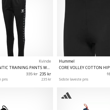
Kvinde
Hummel
hmlAUTHENTIC TRAINING PANTS WOMAN
335 kr
235 kr
1
e pris
235 kr
Sidste laveste pris
2XL S M L
XS S M L XL