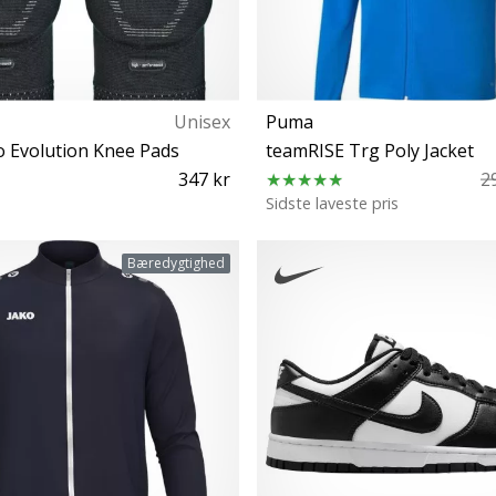
Unisex
Puma
o Evolution Knee Pads
teamRISE Trg Poly Jacket
347 kr
2
Sidste laveste pris
XL S M L
M L XL XXL
Bæredygtighed