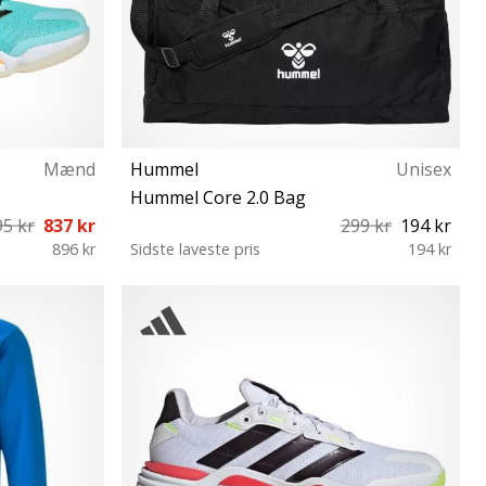
Mænd
Hummel
Unisex
Hummel Core 2.0 Bag
95 kr
837 kr
299 kr
194 kr
896 kr
Sidste laveste pris
194 kr
5⅓ 46 47⅓ 48
S M L