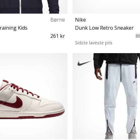
Børne
Nike
aining Kids
Dunk Low Retro Sneaker
261 kr
8
Sidste laveste pris
16 128 140 152 164
44½