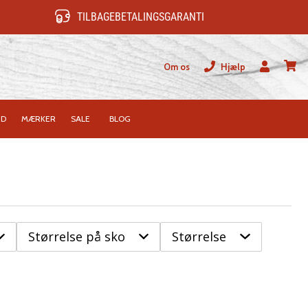
TILBAGEBETALINGSGARANTI
Om os
Hjælp
Bruger
kurv
ID
MÆRKER
SALE
BLOG
Størrelse på sko
Størrelse