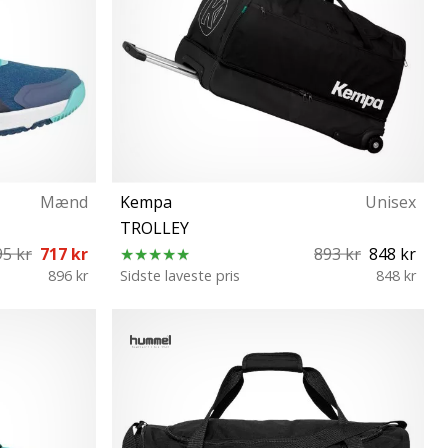
Mænd
Kempa
Unisex
TROLLEY
95 kr
717 kr
893 kr
848 kr
896 kr
Sidste laveste pris
848 kr
⅔ 47⅓
XL