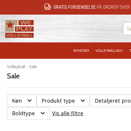
GRATIS FORSENDELSE
PÅ ORDRER OVER 
WePlayVolleyball.dk
NYHEDER
VOLLEYBALLSKO
T
Volleyball
Sale
Sale
Køn
Produkt type
Detaljeret pr
Boldtype
Vis alle filtre