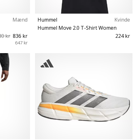
Mænd
Hummel
Kvinde
Hummel Move 2.0 T-Shirt Women
80 kr
836 kr
224 kr
647 kr
XS S M L XL XXL