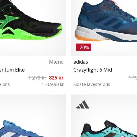
-20%
Mænd
adidas
ntum Elite
Crazyflight 6 Mid
1 270 kr
825 kr
1 1
e pris
1 269,90 kr
Sidste laveste pris
0 40½ 41 44 44½ 48½
42 43⅓ 44 44⅔ 46 46