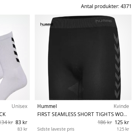
Antal produkter: 4371
Unisex
Hummel
Kvinde
CK
FIRST SEAMLESS SHORT TIGHTS WOMEN
134 kr
83 kr
186 kr
125 kr
83 kr
Sidste laveste pris
125 kr