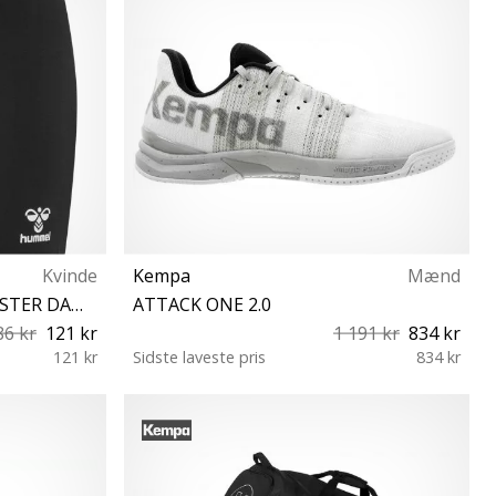
Kvinde
Kempa
Mænd
CORE VOLLEY COTTON HIPSTER DAMEN
ATTACK ONE 2.0
86 kr
121 kr
1 191 kr
834 kr
121 kr
Sidste laveste pris
834 kr
42½ 44 44½