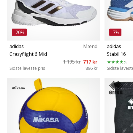
-20%
-7%
adidas
Mænd
adidas
Crazyflight 6 Mid
Stabil 16
1 195 kr
717 kr
Sidste laveste pris
896 kr
Sidste lavest
42 43⅓ 44 44⅔ 45⅓ 46 46⅔ 47⅓ 48⅔ 49⅓
40 40⅔ 41
50
46