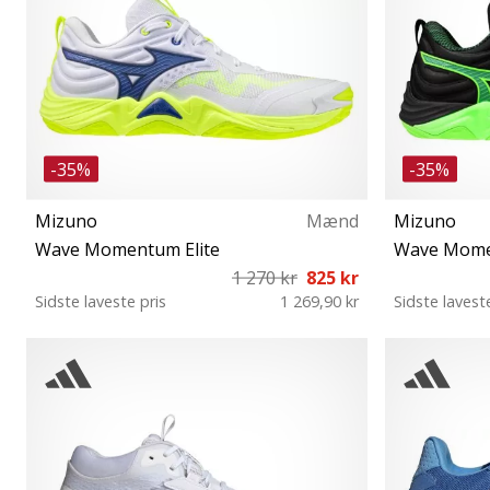
-35%
-35%
Mizuno
Mænd
Mizuno
Wave Momentum Elite
Wave Mome
1 270 kr
825 kr
Sidste laveste pris
1 269,90 kr
Sidste lavest
40½ 41 46½ 48½
4