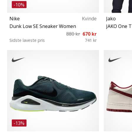
-10%
Nike
Kvinde
Jako
Dunk Low SE Sneaker Women
JAKO One Tr
880 kr
670 kr
Sidste laveste pris
741 kr
36½ 37½ 38 38½ 39 40 40½
1
-13%