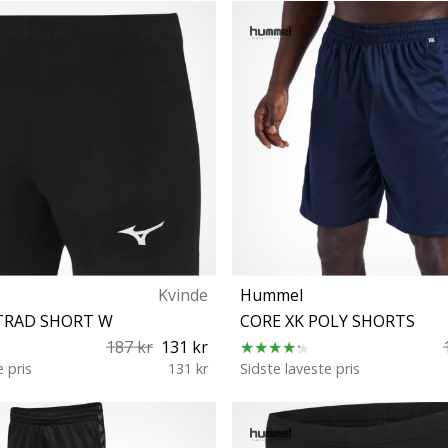
42
8 10 12 14
Kvinde
Hummel
TRAD SHORT W
CORE XK POLY SHORTS
187 kr
131 kr
e pris
131 kr
Sidste laveste pris
S XS S M L XL XXL 3XL
S XXL