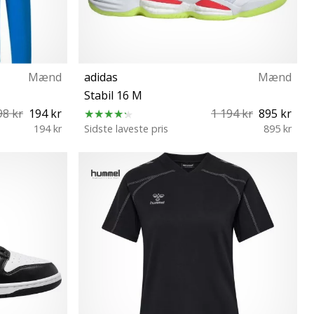
Mænd
adidas
Mænd
Stabil 16 M
98 kr
194 kr
1 194 kr
895 kr
194 kr
Sidste laveste pris
895 kr
48 48⅔