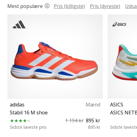
Mest populære
Pris (billigste)
Pris (dyreste)
Udsa
adidas
Mænd
ASICS
Stabil 16 M shoe
1 194 kr
895 kr
Sidste laveste pris
895 kr
Sidste lavest