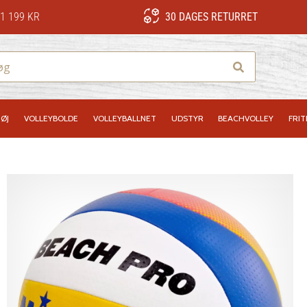
1 199 KR
30 DAGES RETURRET
Søg
ØJ
VOLLEYBOLDE
VOLLEYBALLNET
UDSTYR
BEACHVOLLEY
FRIT