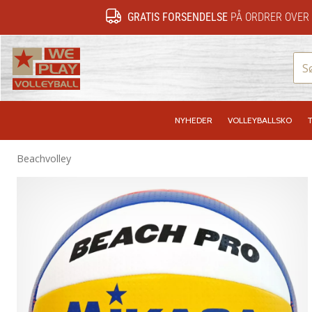
GRATIS FORSENDELSE
PÅ ORDRER OVER 
WePlayVolleyball.dk
NYHEDER
VOLLEYBALLSKO
T
Beachvolley