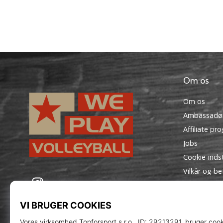
Om os
Om os
Ambassadø
Affiliate pr
Jobs
Cookie-indst
Vilkår og be
WePlayVolleyball.dk
Instagram