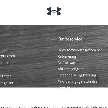
Kundeservice
Udøv fortrydelsesretten her
rprogram
Returnering
ogram
Defekt vare
Affiliate program
Forsendelse og betaling
illinger
Find den rigtige størrelse
tingelser
Kontakt
Ofte stillede spørgsmål
Privatlivspolitik
Ambassador program