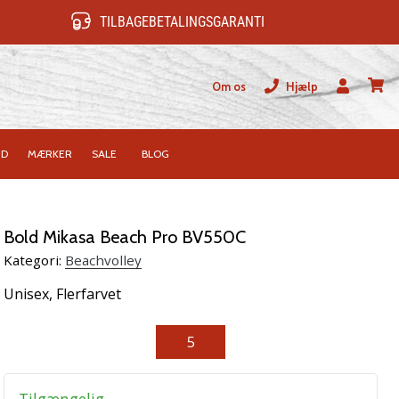
TILBAGEBETALINGSGARANTI
Om os
Hjælp
Bruger
kurv
ID
MÆRKER
SALE
BLOG
Bold Mikasa Beach Pro BV550C
Kategori:
Beachvolley
Unisex,
Flerfarvet
5