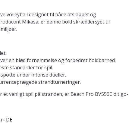
e volleyball designet til både afslappet og
producent Mikasa, er denne bold skræddersyet til
miljøer.
let.
giver en blød fornemmelse og forbedret holdbarhed.
este standarder for spil.
spotte under intense dueller.
nkurrenceprægede strandturneringer.
 et venligt spil på stranden, er Beach Pro BV550C dit go-
m - DE