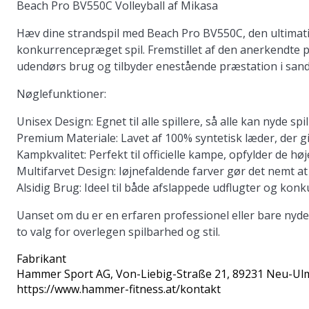
Beach Pro BV550C Volleyball af Mikasa
Hæv dine strandspil med Beach Pro BV550C, den ultimativ
konkurrencepræget spil. Fremstillet af den anerkendte 
udendørs brug og tilbyder enestående præstation i sand
Nøglefunktioner:
Unisex Design:
Egnet til alle spillere, så alle kan nyde spil
Premium Materiale:
Lavet af 100% syntetisk læder, der 
Kampkvalitet:
Perfekt til officielle kampe, opfylder de høj
Multifarvet Design:
Iøjnefaldende farver gør det nemt at 
Alsidig Brug:
Ideel til både afslappede udflugter og ko
Uanset om du er en erfaren professionel eller bare nyder
to valg for overlegen spilbarhed og stil.
Fabrikant
Hammer Sport AG
, Von-Liebig-Straße 21, 89231 Neu-Ul
https://www.hammer-fitness.at/kontakt