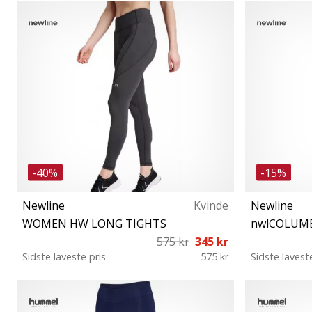
M L XL
-40%
-15%
Newline
Kvinde
Newline
WOMEN HW LONG TIGHTS
nwlCOLUM
575 kr
345 kr
Sidste laveste pris
575 kr
Sidste lavest
XS