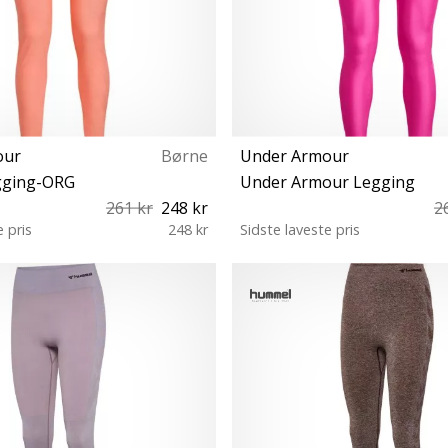
our
Børne
Under Armour
gging-ORG
Under Armour Legging
261 kr
248 kr
2
e pris
248 kr
Sidste laveste pris
YLG YXL
YXL