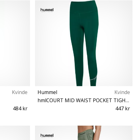
XS
Kvinde
Hummel
Kvinde
hmlCOURT MID WAIST POCKET TIGHTS W
484 kr
447 kr
XS S M L