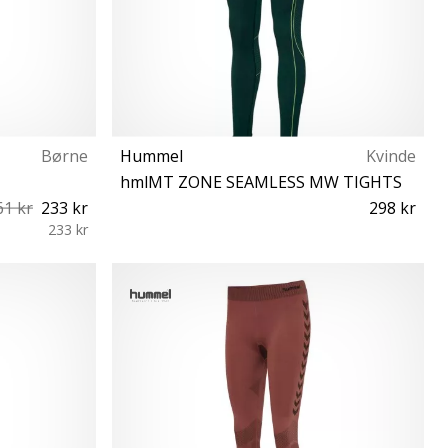
Børne
Hummel
Kvinde
hmlMT ZONE SEAMLESS MW TIGHTS
61 kr
233 kr
298 kr
233 kr
XS S