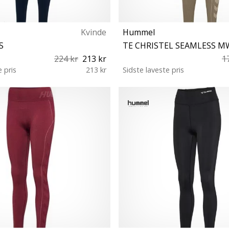
Kvinde
Hummel
S
TE CHRISTEL SEAMLESS M
224 kr
213 kr
1
e pris
213 kr
Sidste laveste pris
S L XL
XS