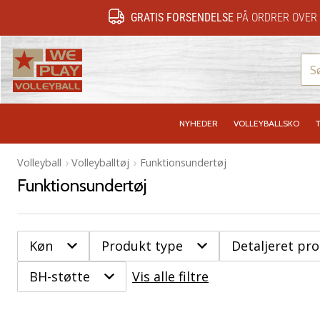
GRATIS FORSENDELSE
PÅ ORDRER OVER 
WePlayVolleyball.dk
NYHEDER
VOLLEYBALLSKO
T
Volleyball
Volleyballtøj
Funktionsundertøj
Funktionsundertøj
Køn
Produkt type
Detaljeret pr
BH-støtte
Vis alle filtre