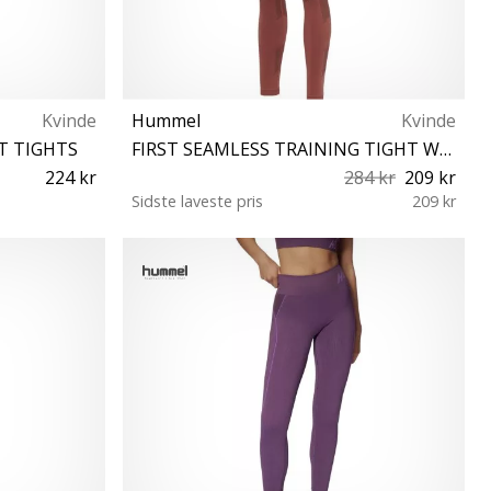
Kvinde
Hummel
Kvinde
T TIGHTS
FIRST SEAMLESS TRAINING TIGHT WOMEN
224 kr
284 kr
209 kr
Sidste laveste pris
209 kr
XS/S XL/XXL