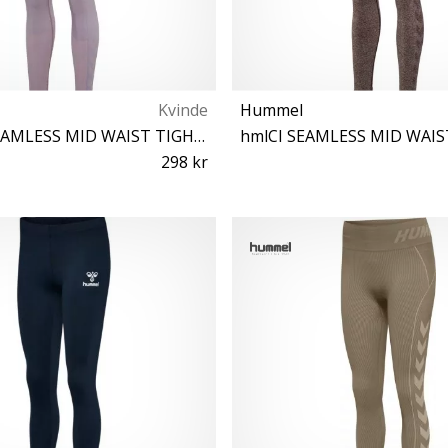
Kvinde
Hummel
hmlCLEA SEAMLESS MID WAIST TIGHTS
hmlCI SEAMLESS MID WAIS
298 kr
S L XL
XS S M