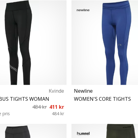
S M L XL
XS
Kvinde
Newline
BUS TIGHTS WOMAN
WOMEN'S CORE TIGHTS
484 kr
411 kr
e pris
484 kr
XS S
S XL