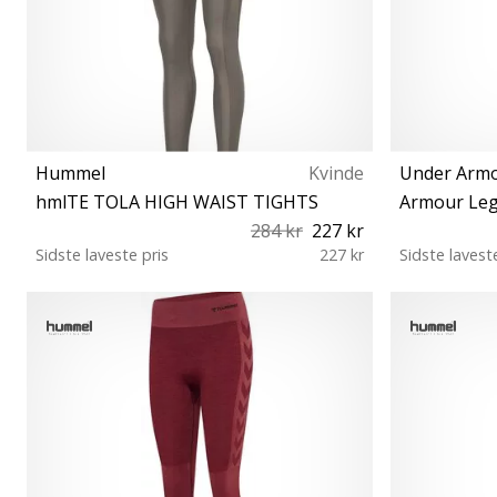
Hummel
Kvinde
Under Arm
hmlTE TOLA HIGH WAIST TIGHTS
Armour Le
284 kr
227 kr
Sidste laveste pris
227 kr
Sidste lavest
S XL