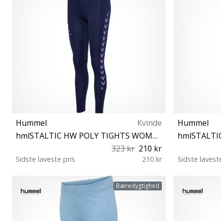
Hummel
Kvinde
Hummel
hmlSTALTIC HW POLY TIGHTS WOMAN
323 kr
210 kr
Sidste laveste pris
210 kr
Sidste lavest
XS
Bæredygtighed