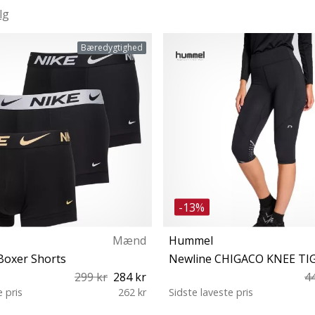
lg
Bæredygtighed
-13%
Mænd
Hummel
Boxer Shorts
299 kr
284 kr
4
e pris
262 kr
Sidste laveste pris