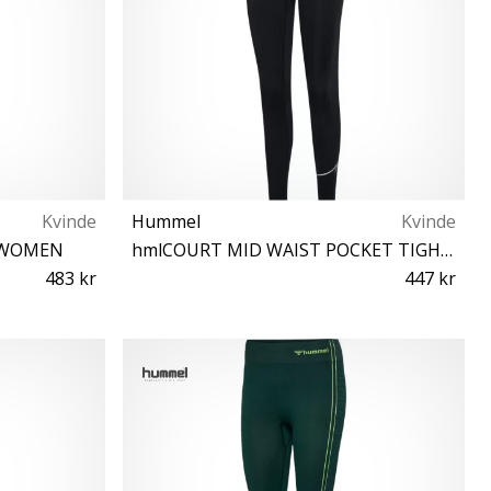
Kvinde
Hummel
Kvinde
S WOMEN
hmlCOURT MID WAIST POCKET TIGHTS W
483 kr
447 kr
XS S XL