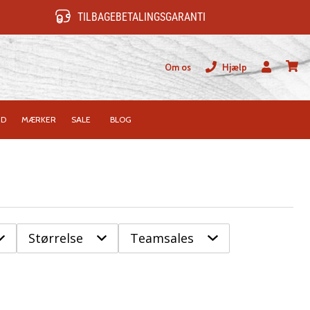
TILBAGEBETALINGSGARANTI
Om os
Hjælp
Bruger
kurv
ID
MÆRKER
SALE
BLOG
Størrelse
Teamsales