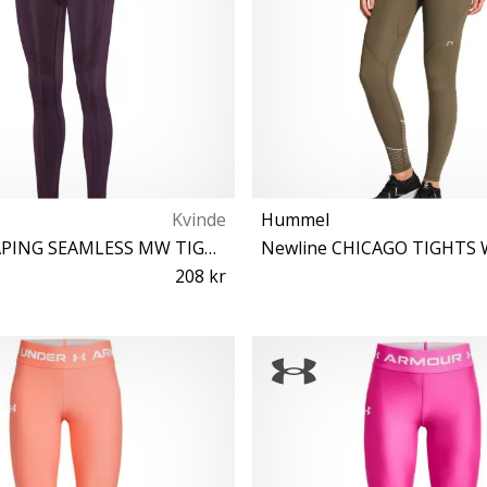
Kvinde
Hummel
hmlMT SHAPING SEAMLESS MW TIGHTS
Newline CHICAGO TIGHT
208 kr
S
XS