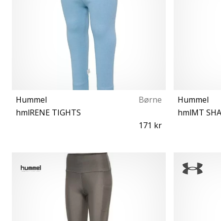
Hummel
Børne
Hummel
hmlRENE TIGHTS
171 kr
92