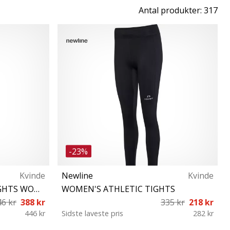
Antal produkter: 317
-23%
Kvinde
Newline
Kvinde
Newline CHIGACO KNEE TIGHTS WOMEN
WOMEN'S ATHLETIC TIGHTS
46 kr
388 kr
335 kr
218 kr
446 kr
Sidste laveste pris
282 kr