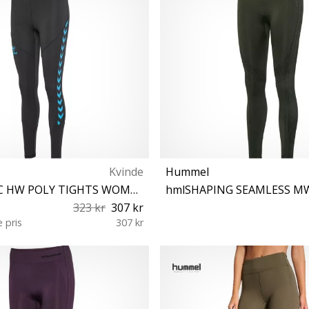
Kvinde
Hummel
hmlSTALTIC HW POLY TIGHTS WOMAN
hmlSHAPING SEAMLESS M
323 kr
307 kr
e pris
307 kr
XS
XS