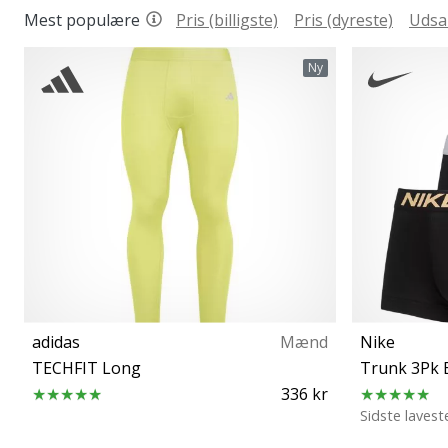
Mest populære
Pris (billigste)
Pris (dyreste)
Udsa
Ny
adidas
Mænd
Nike
TECHFIT Long
Trunk 3Pk 
336 kr
Sidste lavest