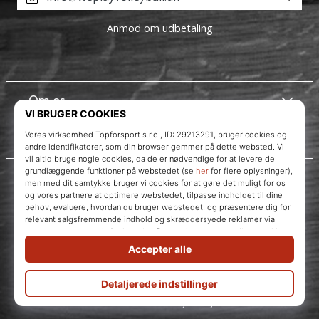
Anmod om udbetaling
Om os
Kundeservice
Instagram
WePlayVolleyball.dk
© 2010 – 2026
WePlayVolleyball.dk