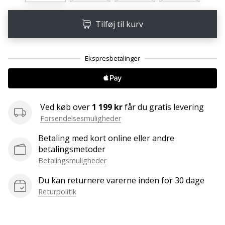
Weplayvolleyball
Tilføj til kurv
affiliate
program
Har
du
din
egen
hjemmeside,
Ved køb over
1 199 kr
får du gratis levering
blog,
Forsendelsesmuligheder
administrerer
du
Betaling med kort online eller andre
en
betalingsmetoder
Facebook-
Betalingsmuligheder
side
eller
Du kan returnere varerne inden for 30 dage
diskussionsforum?
Returpolitik
Lad
dem
tjene.