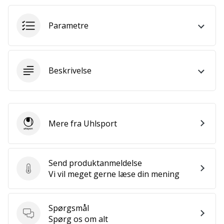
Bliv
en
Parametre
del…
Vis alle
Beskrivelse
artikler
Mere fra Uhlsport
Uhlsport
Send produktanmeldelse
Send produktanmeldelse
Vi vil meget gerne læse din mening
Spørgsmål
Spørgsmål
Spørg os om alt