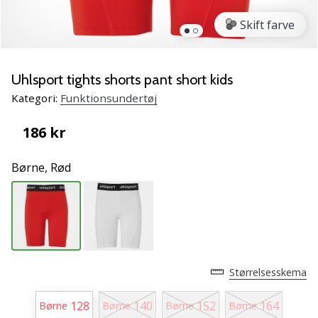
vores
Skift farve
Weplayvolleyball
ambassadør
Har
Uhlsport tights shorts pant short kids
du
den
Kategori:
Funktionsundertøj
samme
hobby
186 kr
som
os?
Børne,
Rød
Så
lad
os
løbe
sammen.
Størrelsesskema
11. 8. 2022
•
128
140
152
164
Børne
Børne
Børne
Børne
2 min. Læsning