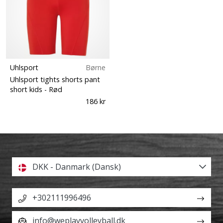
Uhlsport
Børne
Uhlsport tights shorts pant
short kids
- Rød
186 kr
DKK - Danmark (Dansk)
+302111996496
info@weplayvolleyball.dk