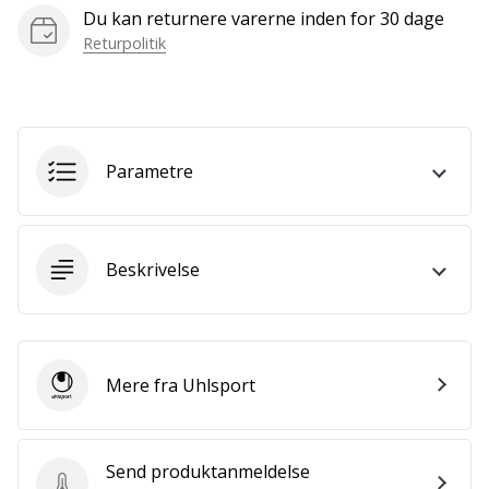
Bliv
Du kan returnere varerne inden for 30 dage
en
Returpolitik
del…
Vis alle
Parametre
artikler
Beskrivelse
Mere fra Uhlsport
Uhlsport
Send produktanmeldelse