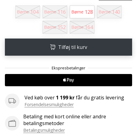
Weplayvolleyball
104
116
128
140
Børne
Børne
Børne
Børne
affiliate
program
152
164
Børne
Børne
Har
du
din
Tilføj til kurv
egen
hjemmeside,
blog,
administrerer
du
en
Facebook-
Ved køb over
1 199 kr
får du gratis levering
side
Forsendelsesmuligheder
eller
diskussionsforum?
Betaling med kort online eller andre
Lad
betalingsmetoder
dem
Betalingsmuligheder
tjene.