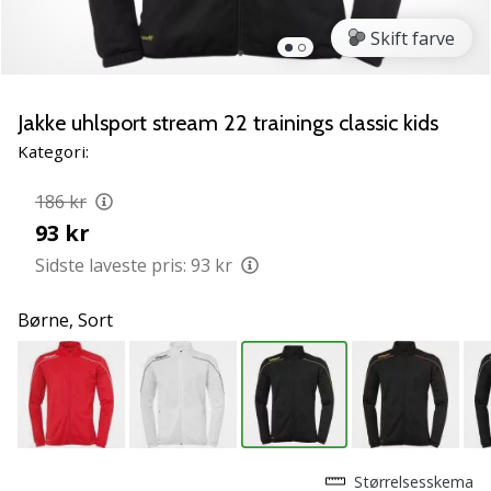
vores
Skift farve
Weplayvolleyball
ambassadør
Har
Jakke uhlsport stream 22 trainings classic kids
du
den
Kategori:
samme
hobby
186 kr
som
93 kr
os?
Sidste laveste pris:
93 kr
Så
lad
os
Børne,
Sort
løbe
sammen.
11. 8. 2022
•
Størrelsesskema
2 min. Læsning