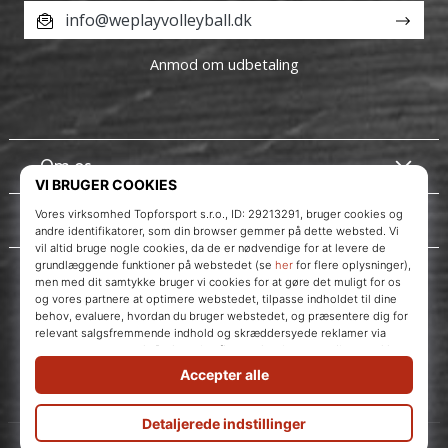
info@weplayvolleyball.dk
Anmod om udbetaling
Om os
Kundeservice
Instagram
WePlayVolleyball.dk