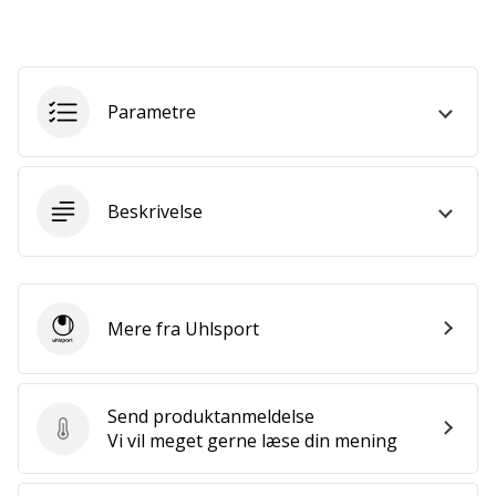
Bliv
en
del…
Parametre
Vis alle
artikler
Beskrivelse
Mere fra Uhlsport
Uhlsport
Send produktanmeldelse
Send produktanmeldelse
Vi vil meget gerne læse din mening