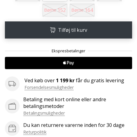
Weplayvolleyball
152
164
Børne
Børne
affiliate
program
Tilføj til kurv
Har
du
din
egen
hjemmeside,
blog,
administrerer
du
Ved køb over
1 199 kr
får du gratis levering
en
Forsendelsesmuligheder
Facebook-
Betaling med kort online eller andre
side
betalingsmetoder
eller
Betalingsmuligheder
diskussionsforum?
Lad
Du kan returnere varerne inden for 30 dage
dem
Returpolitik
tjene.