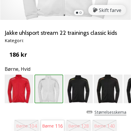
vores
Skift farve
Weplayvolleyball
ambassadør
Har
Jakke uhlsport stream 22 trainings classic kids
du
den
Kategori:
samme
hobby
186 kr
som
os?
Børne,
Hvid
Så
lad
os
løbe
sammen.
Størrelsesskema
11. 8. 2022
•
104
116
128
140
Børne
Børne
Børne
Børne
2 min. Læsning