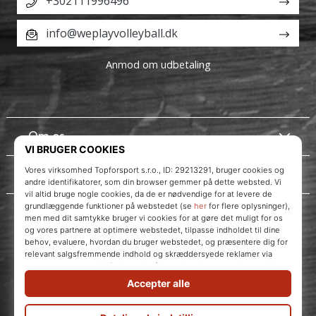
+302111996496
info@weplayvolleyball.dk
Anmod om udbetaling
Om os
Kundeservice
Instagram
WePlayVolleyball.dk