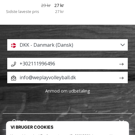
29 kr
27 kr
Sidste laveste pris
27 kr
DKK - Danmark (Dansk)
+302111996496
info@weplayvolleyball.dk
Anmod om udbetaling
Om os