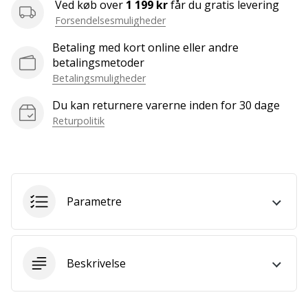
Ved køb over
1 199 kr
får du gratis levering
Bliv
Forsendelsesmuligheder
en
del…
Betaling med kort online eller andre
betalingsmetoder
Betalingsmuligheder
Vis alle
Du kan returnere varerne inden for 30 dage
artikler
Returpolitik
Parametre
Beskrivelse