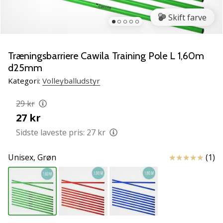
vores
Skift farve
Weplayvolleyball
ambassadør
Har
Træningsbarriere Cawila Training Pole L 1,60m
du
d25mm
den
samme
Kategori:
Volleyballudstyr
hobby
som
29 kr
os?
27 kr
Så
Sidste laveste pris:
27 kr
lad
os
løbe
Anmeldelser
Unisex,
Grøn
(1)
sammen.
11. 8. 2022
•
2 min. Læsning