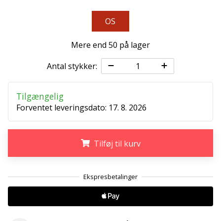
Weplayvolleyball
OS
affiliate
program
Mere end 50 på lager
Har
du
Antal stykker:
din
egen
Tilgængelig
hjemmeside,
blog,
Forventet leveringsdato:
17. 8. 2026
administrerer
du
en
Tilføj til kurv
Facebook-
side
.
.
.
eller
diskussionsforum?
Lad
dem
tjene.