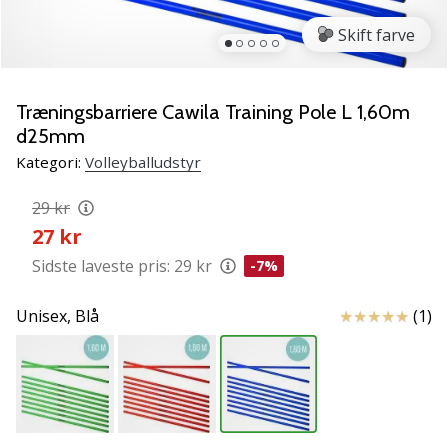
vores
Skift farve
Weplayvolleyball
ambassadør
Har
Træningsbarriere Cawila Training Pole L 1,60m
du
d25mm
den
samme
Kategori:
Volleyballudstyr
hobby
som
29 kr
os?
27 kr
Så
Sidste laveste pris:
29 kr
-7%
lad
os
løbe
Anmeldelser
Unisex,
Blå
(1)
sammen.
11. 8. 2022
•
2 min. Læsning