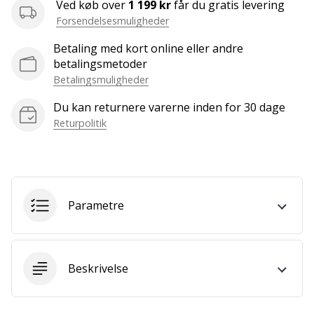
Ved køb over
1 199 kr
får du gratis levering
Bliv
Forsendelsesmuligheder
en
del…
Betaling med kort online eller andre
betalingsmetoder
Betalingsmuligheder
Vis alle
Du kan returnere varerne inden for 30 dage
artikler
Returpolitik
Parametre
Beskrivelse