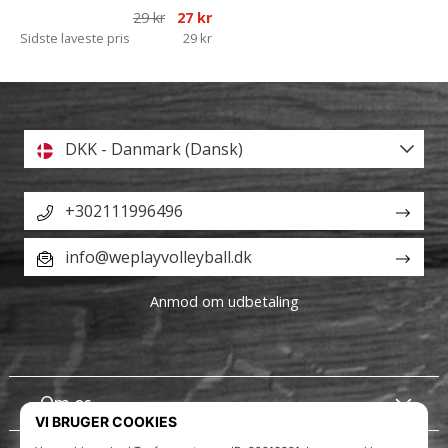
29 kr
27 kr
Sidste laveste pris
29 kr
DKK - Danmark (Dansk)
+302111996496
info@weplayvolleyball.dk
Anmod om udbetaling
Om os