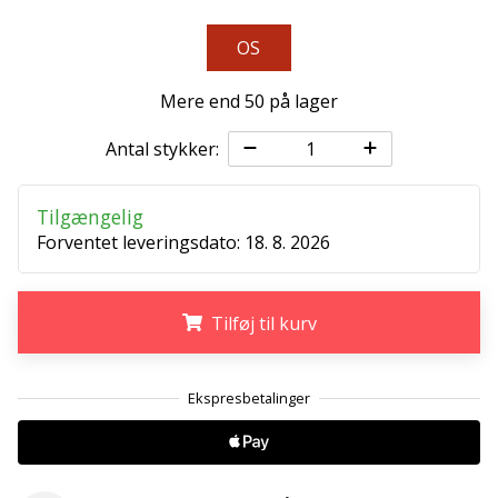
Weplayvolleyball
OS
affiliate
program
Mere end 50 på lager
Har
du
Antal stykker:
din
egen
Tilgængelig
hjemmeside,
blog,
Forventet leveringsdato:
18. 8. 2026
administrerer
du
en
Tilføj til kurv
Facebook-
side
.
.
.
eller
diskussionsforum?
Lad
dem
tjene.