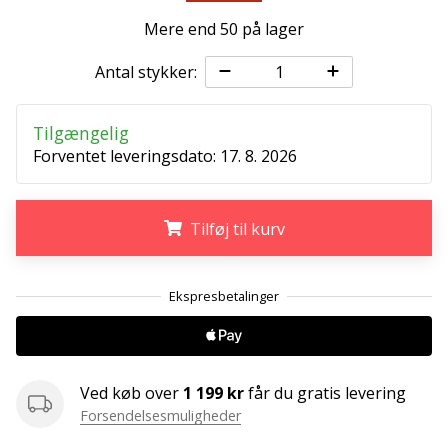
Weplayvolleyball
Mere end 50 på lager
affiliate
Antal stykker:
program
Har
du
Tilgængelig
din
Forventet leveringsdato:
17. 8. 2026
egen
hjemmeside,
blog,
Tilføj til kurv
administrerer
du
.
.
.
en
Facebook-
side
eller
diskussionsforum?
Ved køb over
1 199 kr
får du gratis levering
Lad
dem
Forsendelsesmuligheder
tjene.