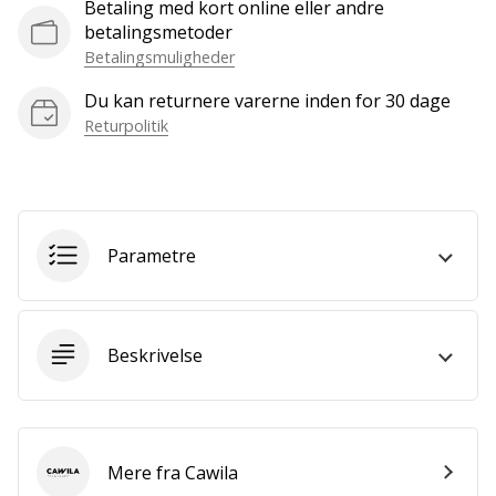
Betaling med kort online eller andre
Bliv
betalingsmetoder
en
Betalingsmuligheder
del…
Du kan returnere varerne inden for 30 dage
Returpolitik
Vis alle
artikler
Parametre
Beskrivelse
Mere fra Cawila
Cawila