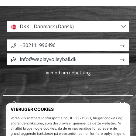
DKK - Danmark (Dansk)
+302111996496
info@weplayvolleyball.dk
Anmod om udbetaling
Om os
Kundeservice