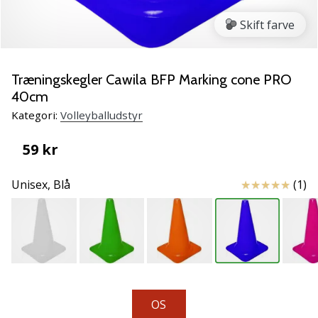
vores
Skift farve
Weplayvolleyball
ambassadør
Har
Træningskegler Cawila BFP Marking cone PRO
du
40cm
den
samme
Kategori:
Volleyballudstyr
hobby
som
59 kr
os?
Så
Anmeldelser
Unisex,
Blå
(1)
lad
os
løbe
sammen.
11. 8. 2022
•
OS
2 min. Læsning