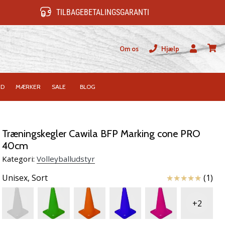
TILBAGEBETALINGSGARANTI
Om os
Hjælp
Bruger
kurv
ID
MÆRKER
SALE
BLOG
Træningskegler Cawila BFP Marking cone PRO
40cm
Kategori:
Volleyballudstyr
Anmeldelser
Unisex,
Sort
(1)
+2