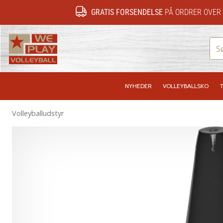
GRATIS FORSENDELSE
PÅ ORDRER OVER 
WePlayVolleyball.dk
NYHEDER
VOLLEYBALLSKO
T
Volleyballudstyr