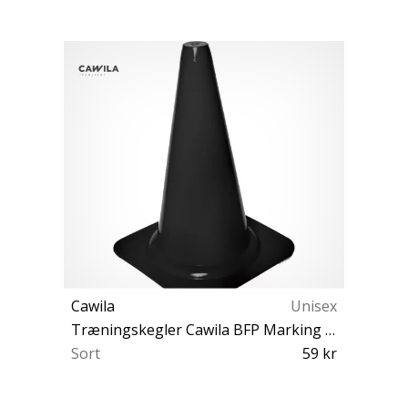
Cawila
Unisex
Træningskegler Cawila BFP Marking cone PRO 40cm
Sort
59 kr