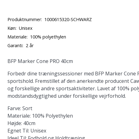
Produktnummer:
1000615320-SCHWARZ
Køn:
Unisex
Materiale:
100% polyethylen
Garanti:
2 år
BFP Marker Cone PRO 40cm
Forbedr dine træningssessioner med BFP Marker Cone PR
sportshold. Fremstillet af den anerkendte producent Caw
og forskellige andre sportsaktiviteter. Lavet af 100% po
modstandsdygtighed under forskellige vejrforhold.
Farve:
Sort
Materiale:
100% Polyethylen
Højde:
40cm
Egnet Til:
Unisex
Ideel Til:
Fodbold og Holdtræning