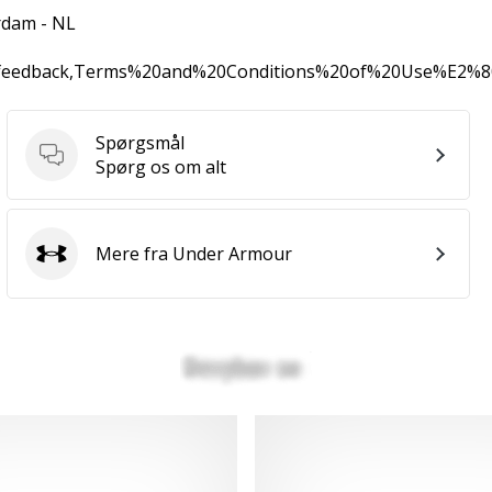
rdam - NL
0feedback,Terms%20and%20Conditions%20of%20Use%E2%
Spørgsmål
Spørgsmål
Spørg os om alt
Mere fra Under Armour
Under Armour