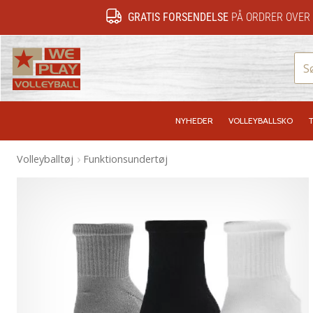
GRATIS FORSENDELSE
PÅ ORDRER OVER 
WePlayVolleyball.dk
NYHEDER
VOLLEYBALLSKO
T
Volleyballtøj
Funktionsundertøj