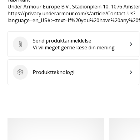
Under Armour Europe B.V.
, Stadionplein 10, 1076 Amste
https://privacy.underarmour.com/s/article/Contact-Us?
language=en_US#:~:text=If%20you%20have%20any%2
Send produktanmeldelse
Send produktanmeldelse
Vi vil meget gerne læse din mening
Produktteknologi
Produktteknologi