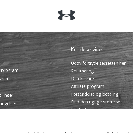
Kundeservice
Udøv fortrydelsesretten her
rprogram
Returnering
ogram
Defekt vare
Affiliate program
Forsendelse og betaling
illinger
Find den rigtige størrelse
tingelser
Kontakt
Ofte stillede spørgsmål
Privatlivspolitik
Ambassador program