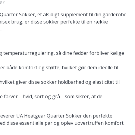
er
uarter Sokker, et alsidigt supplement til din garderobe
sex brug, er disse sokker perfekte til en række
.
g temperaturregulering, så dine fødder forbliver kølige
r både komfort og støtte, hvilket gør dem ideelle til
ilket giver disse sokker holdbarhed og elasticitet til
ke farver—hvid, sort og grå—som sikrer, at de
, leverer UA Heatgear Quarter Sokker den perfekte
ed disse essentielle par og oplev uovertruffen komfort.