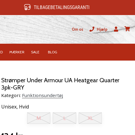
TILBAGEBETALINGSGARANTI
Om os
Hjælp
Bruger
kurv
ID
MÆRKER
SALE
BLOG
Strømper Under Armour UA Heatgear Quarter
3pk-GRY
Kategori:
Funktionsundertøj
Unisex,
Hvid
M
L
XL