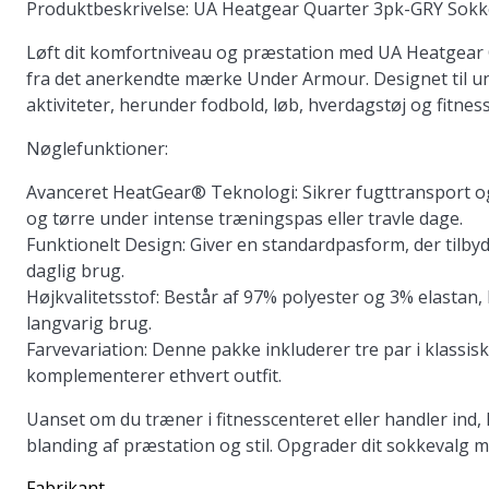
Produktbeskrivelse: UA Heatgear Quarter 3pk-GRY Sokk
Løft dit komfortniveau og præstation med UA Heatgear Q
fra det anerkendte mærke Under Armour. Designet til uni
aktiviteter, herunder fodbold, løb, hverdagstøj og fitness
Nøglefunktioner:
Avanceret HeatGear® Teknologi:
Sikrer fugttransport o
og tørre under intense træningspas eller travle dage.
Funktionelt Design:
Giver en standardpasform, der tilbyde
daglig brug.
Højkvalitetsstof:
Består af 97% polyester og 3% elastan, hv
langvarig brug.
Farvevariation:
Denne pakke inkluderer tre par i klassis
komplementerer ethvert outfit.
Uanset om du træner i fitnesscenteret eller handler ind
blanding af præstation og stil. Opgrader dit sokkevalg m
Fabrikant