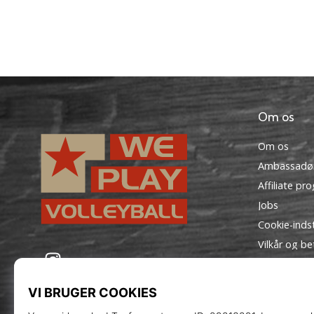
Om os
Om os
Ambassadø
Affiliate pr
Jobs
Cookie-indst
Vilkår og be
WePlayVolleyball.dk
Instagram