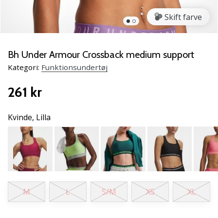
vores
Skift farve
Weplayvolleyball
ambassadør
Har
Bh Under Armour Crossback medium support
du
den
Kategori:
Funktionsundertøj
samme
hobby
261 kr
som
os?
Kvinde,
Lilla
Så
lad
os
løbe
sammen.
M
L
S/M
XS
XL
11. 8. 2022
•
2 min. Læsning