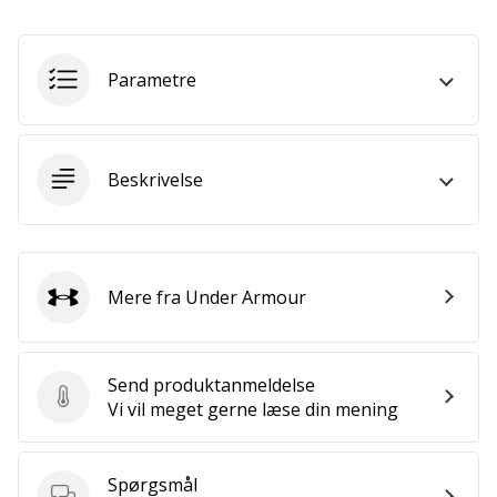
Weplayvolleyball
affiliate
Parametre
program
Har
du
din
Beskrivelse
egen
hjemmeside,
blog,
administrerer
du
Mere fra Under Armour
Under Armour
en
Facebook-
side
Send produktanmeldelse
eller
Send produktanmeldelse
Vi vil meget gerne læse din mening
diskussionsforum?
Lad
dem
Spørgsmål
tjene.