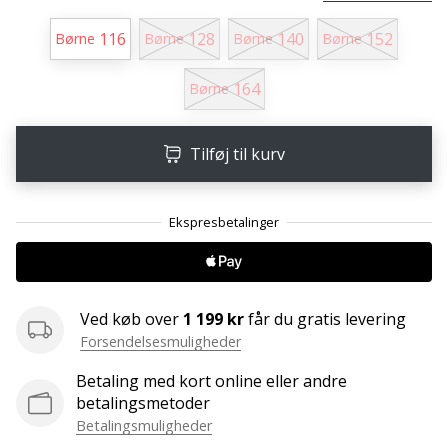
Weplayvolleyball
116
128
140
152
Børne
Børne
Børne
Børne
affiliate
program
164
Børne
Har
du
din
Tilføj til kurv
egen
hjemmeside,
blog,
administrerer
du
en
Facebook-
Ved køb over
1 199 kr
får du gratis levering
side
Forsendelsesmuligheder
eller
diskussionsforum?
Betaling med kort online eller andre
Lad
betalingsmetoder
dem
Betalingsmuligheder
tjene.