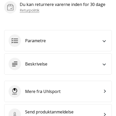
Bliv
Du kan returnere varerne inden for 30 dage
en
Returpolitik
del…
Vis alle
Parametre
artikler
Beskrivelse
Mere fra Uhlsport
Uhlsport
Send produktanmeldelse