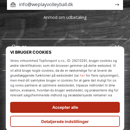
info@weplayvolleyball.dk
Anmod om udbetaling
Om os
Kundeservice
Instagram
WePlayVolleyball.dk
© 2010 – 2026
WePlayVolleyball.dk