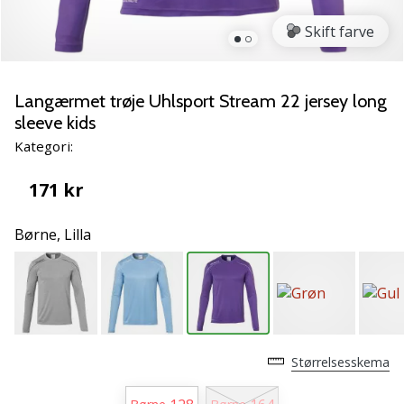
vores
Skift farve
Weplayvolleyball
ambassadør
Har
Langærmet trøje Uhlsport Stream 22 jersey long
du
sleeve kids
den
samme
Kategori:
hobby
som
171 kr
os?
Så
Børne,
Lilla
lad
os
løbe
sammen.
11. 8. 2022
Størrelsesskema
•
2 min. Læsning