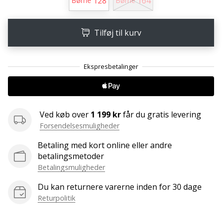
128
164
Børne
Børne
Weplayvolleyball
affiliate
Tilføj til kurv
program
Har
du
din
egen
hjemmeside,
blog,
Ved køb over
1 199 kr
får du gratis levering
administrerer
Forsendelsesmuligheder
du
en
Betaling med kort online eller andre
Facebook-
betalingsmetoder
side
Betalingsmuligheder
eller
diskussionsforum?
Du kan returnere varerne inden for 30 dage
Lad
Returpolitik
dem
tjene.