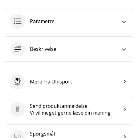
Bliv
en
del…
Parametre
Vis alle
Beskrivelse
artikler
Mere fra Uhlsport
Uhlsport
Send produktanmeldelse
Send produktanmeldelse
Vi vil meget gerne læse din mening
Spørgsmål