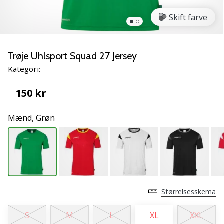
vores
Skift farve
Weplayvolleyball
ambassadør
Har
Trøje Uhlsport Squad 27 Jersey
du
den
Kategori:
samme
hobby
150 kr
som
os?
Mænd,
Grøn
Så
lad
os
løbe
sammen.
Størrelsesskema
11. 8. 2022
•
S
M
L
XL
XXL
2 min. Læsning