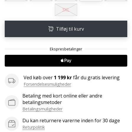
Weplayvolleyball
3XL
affiliate
program
Tilføj til kurv
Har
du
din
egen
hjemmeside,
blog,
administrerer
du
Ved køb over
1 199 kr
får du gratis levering
en
Forsendelsesmuligheder
Facebook-
Betaling med kort online eller andre
side
betalingsmetoder
eller
Betalingsmuligheder
diskussionsforum?
Lad
Du kan returnere varerne inden for 30 dage
dem
Returpolitik
tjene.