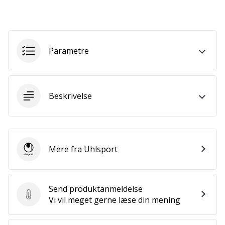
Bliv
en
del…
Parametre
Vis alle
artikler
Beskrivelse
Mere fra Uhlsport
Uhlsport
Send produktanmeldelse
Send produktanmeldelse
Vi vil meget gerne læse din mening