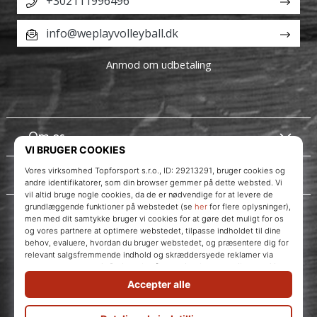
+302111996496
info@weplayvolleyball.dk
Anmod om udbetaling
Om os
Kundeservice
Instagram
WePlayVolleyball.dk