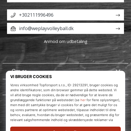
+302111996496
info@weplayvolleyball.dk
Anmod om udbetaling
Om os
Kundeservice
WePlayVolleyball.dk