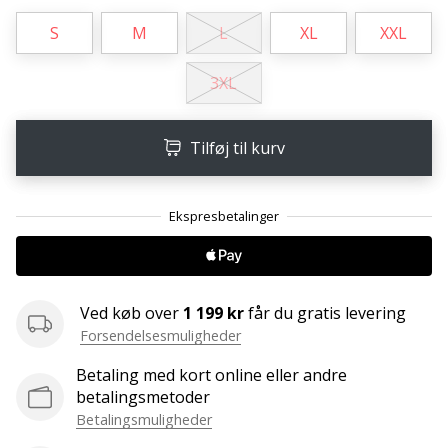
Weplayvolleyball
S
M
L
XL
XXL
affiliate
program
3XL
Har
du
Tilføj til kurv
din
egen
hjemmeside,
blog,
administrerer
du
en
Facebook-
Ved køb over
1 199 kr
får du gratis levering
side
Forsendelsesmuligheder
eller
diskussionsforum?
Betaling med kort online eller andre
Lad
betalingsmetoder
dem
Betalingsmuligheder
tjene.