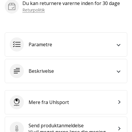
Du kan returnere varerne inden for 30 dage
Bliv
en
Returpolitik
del…
Vis alle
Parametre
artikler
Beskrivelse
Mere fra Uhlsport
Uhlsport
Send produktanmeldelse
Send produktanmeldelse
Vi vil meget gerne læse din mening