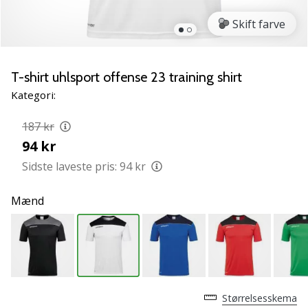
vores
Skift farve
Weplayvolleyball
ambassadør
Har
T-shirt uhlsport offense 23 training shirt
du
den
Kategori:
samme
hobby
187 kr
som
94 kr
os?
Sidste laveste pris:
94 kr
Så
lad
os
Mænd
løbe
sammen.
11. 8. 2022
•
Størrelsesskema
2 min. Læsning