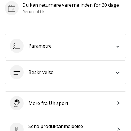
Bliv
Du kan returnere varerne inden for 30 dage
en
Returpolitik
del…
Vis alle
Parametre
artikler
Beskrivelse
Mere fra Uhlsport
Uhlsport
Send produktanmeldelse