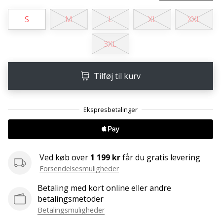
Weplayvolleyball
S
M
L
XL
XXL
affiliate
program
3XL
Har
du
din
Tilføj til kurv
egen
hjemmeside,
blog,
administrerer
du
en
Facebook-
Ved køb over
1 199 kr
får du gratis levering
side
Forsendelsesmuligheder
eller
diskussionsforum?
Betaling med kort online eller andre
Lad
betalingsmetoder
dem
Betalingsmuligheder
tjene.