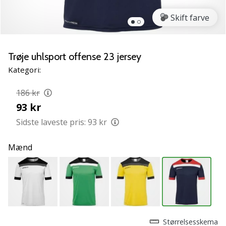
vores
Skift farve
Weplayvolleyball
ambassadør
Har
Trøje uhlsport offense 23 jersey
du
den
Kategori:
samme
hobby
186 kr
som
93 kr
os?
Sidste laveste pris:
93 kr
Så
lad
os
Mænd
løbe
sammen.
11. 8. 2022
•
Størrelsesskema
2 min. Læsning