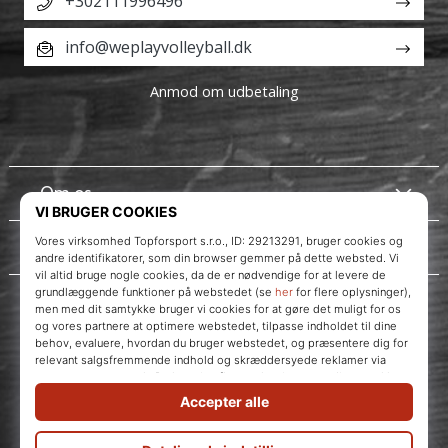
+302111996496
info@weplayvolleyball.dk
Anmod om udbetaling
Om os
Kundeservice
Instagram
WePlayVolleyball.dk