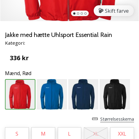
vores
Skift farve
Weplayvolleyball
ambassadør
Har
Jakke med hætte Uhlsport Essential Rain
du
den
Kategori:
samme
hobby
336 kr
som
os?
Mænd,
Rød
Så
lad
os
løbe
sammen.
Størrelsesskema
11. 8. 2022
•
S
M
L
XL
XXL
2 min. Læsning