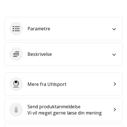
Bliv
en
del…
Parametre
Vis alle
artikler
Beskrivelse
Mere fra Uhlsport
Uhlsport
Send produktanmeldelse
Send produktanmeldelse
Vi vil meget gerne læse din mening