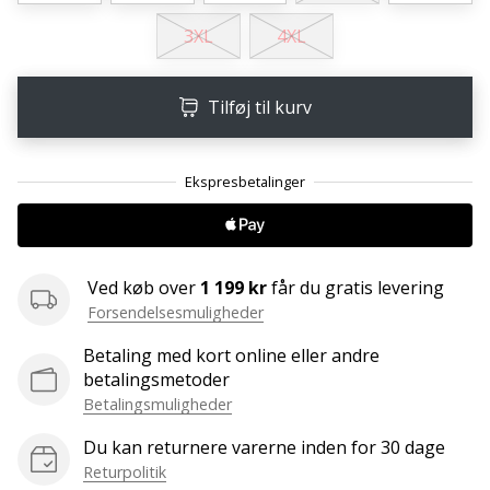
Weplayvolleyball
3XL
4XL
affiliate
program
Tilføj til kurv
Har
du
din
egen
hjemmeside,
blog,
administrerer
du
Ved køb over
1 199 kr
får du gratis levering
en
Forsendelsesmuligheder
Facebook-
Betaling med kort online eller andre
side
betalingsmetoder
eller
Betalingsmuligheder
diskussionsforum?
Lad
Du kan returnere varerne inden for 30 dage
dem
Returpolitik
tjene.