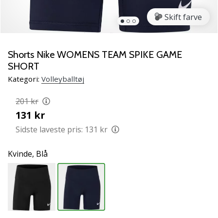
vores
Skift farve
Weplayvolleyball
ambassadør
Har
Shorts Nike WOMENS TEAM SPIKE GAME
du
SHORT
den
samme
Kategori:
Volleyballtøj
hobby
som
201 kr
os?
131 kr
Så
Sidste laveste pris:
131 kr
lad
os
løbe
Kvinde,
Blå
sammen.
11. 8. 2022
•
2 min. Læsning