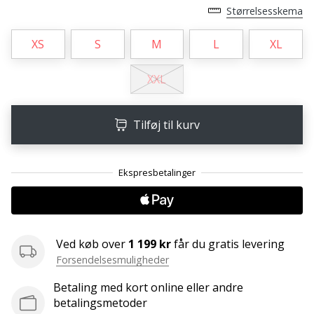
Størrelsesskema
Weplayvolleyball
affiliate
XS
S
M
L
XL
program
Har
XXL
du
din
egen
Tilføj til kurv
hjemmeside,
blog,
administrerer
du
en
Facebook-
side
Ved køb over
1 199 kr
får du gratis levering
eller
diskussionsforum?
Forsendelsesmuligheder
Lad
Betaling med kort online eller andre
dem
betalingsmetoder
tjene.