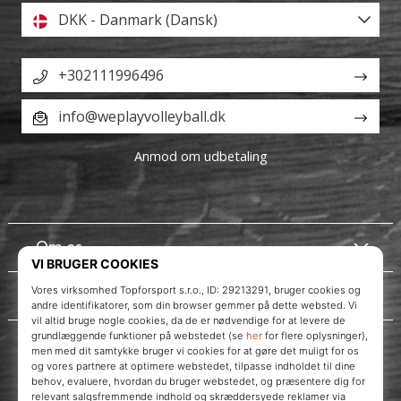
DKK - Danmark (Dansk)
+302111996496
info@weplayvolleyball.dk
Anmod om udbetaling
Om os
Kundeservice