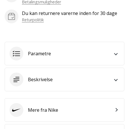
Betalingsmuligheder
Bliv
en
Du kan returnere varerne inden for 30 dage
del…
Returpolitik
Vis alle
artikler
Parametre
Beskrivelse
Mere fra Nike
Nike