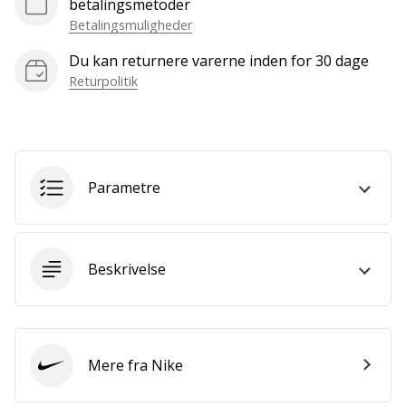
betalingsmetoder
Bliv
Betalingsmuligheder
en
del…
Du kan returnere varerne inden for 30 dage
Returpolitik
Vis alle
artikler
Parametre
Beskrivelse
Mere fra Nike
Nike