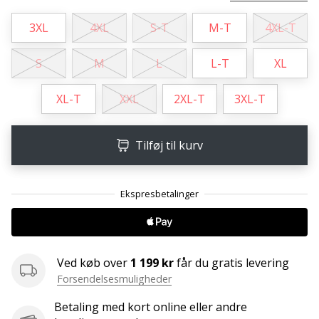
Weplayvolleyball
3XL
4XL
S-T
M-T
4XL-T
affiliate
program
S
M
L
L-T
XL
Har
du
XL-T
XXL
2XL-T
3XL-T
din
egen
hjemmeside,
Tilføj til kurv
blog,
administrerer
du
en
Facebook-
side
eller
Ved køb over
1 199 kr
får du gratis levering
diskussionsforum?
Forsendelsesmuligheder
Lad
dem
Betaling med kort online eller andre
tjene.