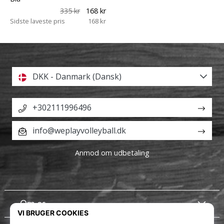
335 kr
168 kr
Sidste laveste pris
168 kr
DKK - Danmark (Dansk)
+302111996496
info@weplayvolleyball.dk
Anmod om udbetaling
Om os