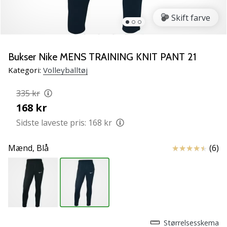
vores
Skift farve
Weplayvolleyball
ambassadør
Har
Bukser Nike MENS TRAINING KNIT PANT 21
du
den
Kategori:
Volleyballtøj
samme
hobby
335 kr
som
168 kr
os?
Sidste laveste pris:
168 kr
Så
lad
os
Anmeldelser
Mænd,
Blå
(6)
løbe
sammen.
11. 8. 2022
•
Størrelsesskema
2 min. Læsning