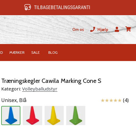
TILBAGEBETALINGSGARANTI
Om os
Hjælp
Bruger
kurv
ID
MÆRKER
SALE
BLOG
Træningskegler Cawila Marking Cone S
Kategori:
Volleyballudstyr
Anmeldelser
Unisex,
Blå
(4)