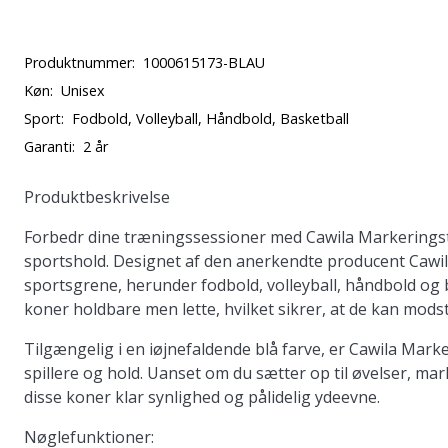
Produktnummer:
1000615173-BLAU
Køn:
Unisex
Sport:
Fodbold, Volleyball, Håndbold, Basketball
Garanti:
2 år
Produktbeskrivelse
Forbedr dine træningssessioner med Cawila Markeringstria
sportshold. Designet af den anerkendte producent Cawil
sportsgrene, herunder fodbold, volleyball, håndbold og b
koner holdbare men lette, hvilket sikrer, at de kan mod
Tilgængelig i en iøjnefaldende blå farve, er Cawila Marker
spillere og hold. Uanset om du sætter op til øvelser, m
disse koner klar synlighed og pålidelig ydeevne.
Nøglefunktioner: