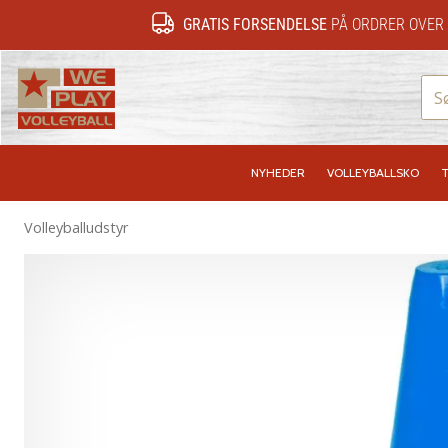
GRATIS FORSENDELSE
PÅ ORDRER OVER 
WePlayVolleyball.dk
NYHEDER
VOLLEYBALLSKO
T
Volleyballudstyr