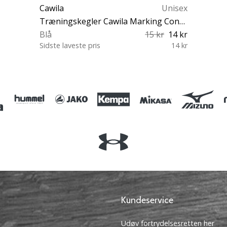
Cawila
Unisex
Træningskegler Cawila Marking Cone S
Blå
15 kr
14 kr
Sidste laveste pris
14 kr
OS
Kundeservice
Udøv fortrydelsesretten her