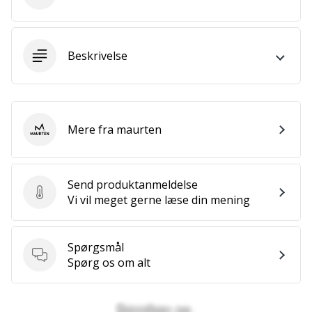
Bliv
en
del…
Beskrivelse
Vis alle
artikler
Mere fra maurten
maurten
Send produktanmeldelse
Send produktanmeldelse
Vi vil meget gerne læse din mening
Spørgsmål
Spørgsmål
Spørg os om alt