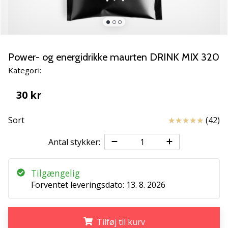
vores
Weplayvolleyball
ambassadør
Har
Power- og energidrikke maurten DRINK MIX 320
du
den
Kategori:
samme
hobby
30 kr
som
os?
Anmeldelser
Sort
(42)
Så
lad
Antal stykker:
os
løbe
sammen.
Tilgængelig
Forventet leveringsdato:
13. 8. 2026
11. 8. 2022
•
Tilføj til kurv
2 min. Læsning