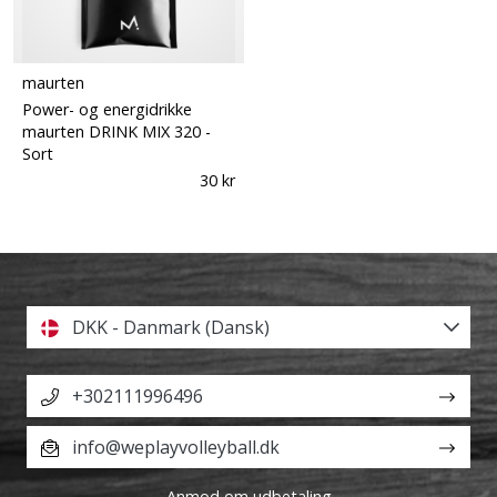
maurten
Power- og energidrikke
maurten DRINK MIX 320
-
Sort
30 kr
DKK - Danmark (Dansk)
+302111996496
info@weplayvolleyball.dk
Anmod om udbetaling