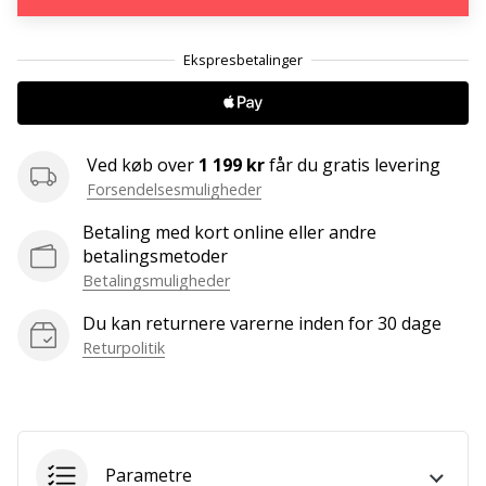
Weplayvolleyball
.
.
.
affiliate
program
Har
du
din
Ved køb over
1 199 kr
får du gratis levering
egen
Forsendelsesmuligheder
hjemmeside,
Betaling med kort online eller andre
blog,
betalingsmetoder
administrerer
Betalingsmuligheder
du
en
Du kan returnere varerne inden for 30 dage
Facebook-
Returpolitik
side
eller
diskussionsforum?
Lad
dem
tjene.
Parametre