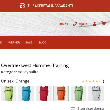
TILBAGEBETALINGSGARANTI
Om os
Hjælp
Bruger
kurv
ID
MÆRKER
SALE
BLOG
Overtræksvest Hummel Training
Kategori:
Volleyballtøj
Anmeldelser
Unisex,
Orange
(1)
Størrelsesskema