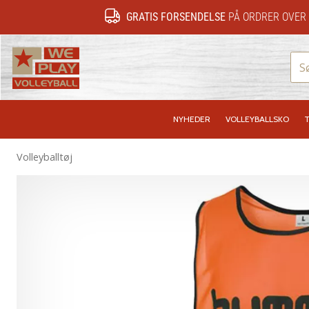
GRATIS FORSENDELSE
PÅ ORDRER OVER 
WePlayVolleyball.dk
NYHEDER
VOLLEYBALLSKO
T
Volleyballtøj