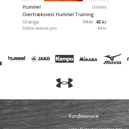
Hummel
Unisex
Overtræksvest Hummel Training
Orange
74 kr
48 kr
Sidste laveste pris
44 kr
128 XL
Kundeservice