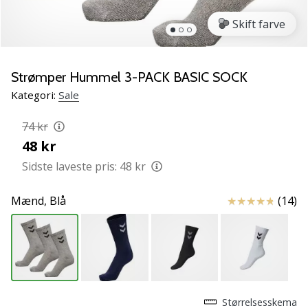
vores
Skift farve
Weplayvolleyball
ambassadør
Har
Strømper Hummel 3-PACK BASIC SOCK
du
den
Kategori:
Sale
samme
hobby
74 kr
som
48 kr
os?
Sidste laveste pris:
48 kr
Så
lad
os
Anmeldelser
Mænd,
Blå
(14)
løbe
sammen.
11. 8. 2022
•
Størrelsesskema
2 min. Læsning