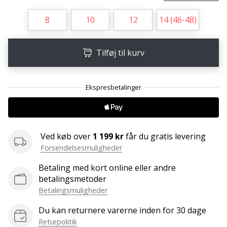
Weplayvolleyball
8
10
12
14 (46-48)
affiliate
program
Tilføj til kurv
Har
du
din
egen
hjemmeside,
blog,
administrerer
du
Ved køb over
1 199 kr
får du gratis levering
en
Forsendelsesmuligheder
Facebook-
side
Betaling med kort online eller andre
eller
betalingsmetoder
diskussionsforum?
Betalingsmuligheder
Lad
Du kan returnere varerne inden for 30 dage
dem
tjene.
Returpolitik