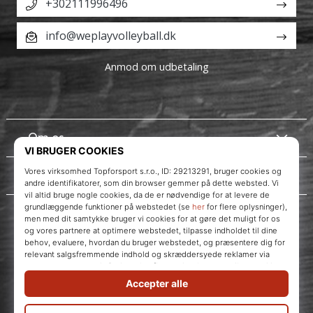
+302111996496
info@weplayvolleyball.dk
Anmod om udbetaling
Om os
Kundeservice
Instagram
WePlayVolleyball.dk