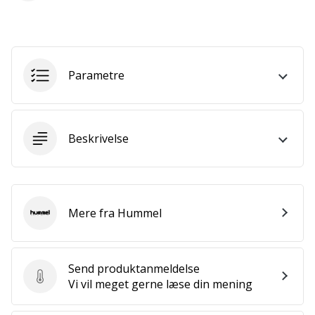
Bliv
en
del…
Parametre
Vis alle
artikler
Beskrivelse
Mere fra Hummel
Hummel
Send produktanmeldelse
Send produktanmeldelse
Vi vil meget gerne læse din mening