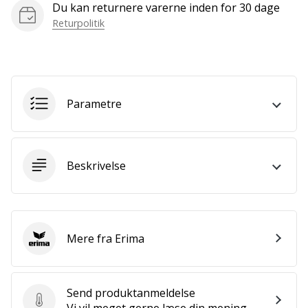
Du kan returnere varerne inden for 30 dage
Bliv
en
Returpolitik
del…
Vis alle
Parametre
artikler
Beskrivelse
Mere fra Erima
Erima
Send produktanmeldelse
Send produktanmeldelse
Vi vil meget gerne læse din mening