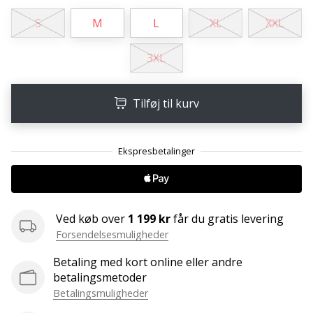
Weplayvolleyball
S
M
L
XL
XXL
affiliate
program
3XL
Har
du
Tilføj til kurv
din
egen
hjemmeside,
blog,
administrerer
du
en
Facebook-
Ved køb over
1 199 kr
får du gratis levering
side
Forsendelsesmuligheder
eller
diskussionsforum?
Betaling med kort online eller andre
Lad
betalingsmetoder
dem
Betalingsmuligheder
tjene.