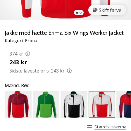
vores
Skift farve
Weplayvolleyball
ambassadør
Har
Jakke med hætte Erima Six Wings Worker Jacket
du
den
Kategori:
Erima
samme
hobby
374 kr
som
243 kr
os?
Sidste laveste pris:
243 kr
Så
lad
os
Mænd,
Rød
løbe
sammen.
11. 8. 2022
•
Størrelsesskema
2 min. Læsning