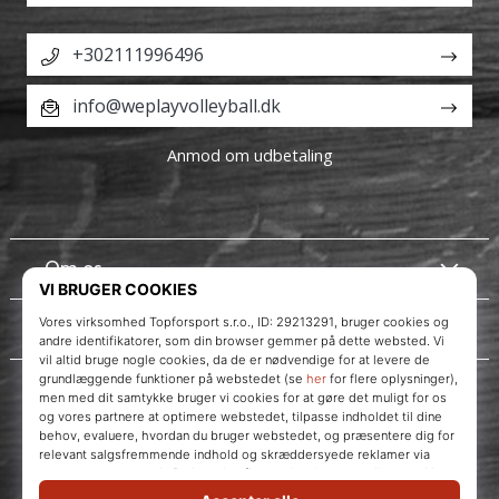
+302111996496
info@weplayvolleyball.dk
Anmod om udbetaling
Om os
Kundeservice
WePlayVolleyball.dk