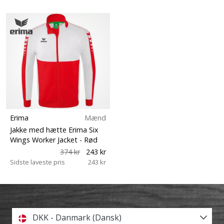
Erima
Mænd
Jakke med hætte Erima Six
Wings Worker Jacket
- Rød
374 kr
243 kr
Sidste laveste pris
243 kr
DKK - Danmark (Dansk)