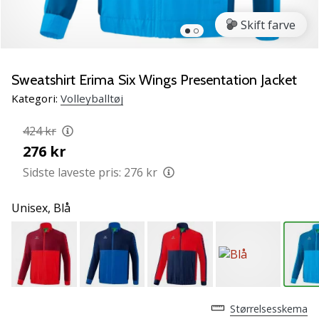
vores
Skift farve
Weplayvolleyball
ambassadør
Har
Sweatshirt Erima Six Wings Presentation Jacket
du
den
Kategori:
Volleyballtøj
samme
hobby
424 kr
som
276 kr
os?
Sidste laveste pris:
276 kr
Så
lad
os
Unisex,
Blå
løbe
sammen.
11. 8. 2022
•
Størrelsesskema
2 min. Læsning