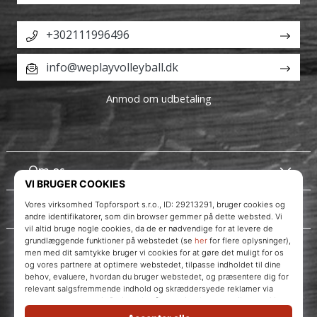
+302111996496
info@weplayvolleyball.dk
Anmod om udbetaling
Om os
Kundeservice
WePlayVolleyball.dk