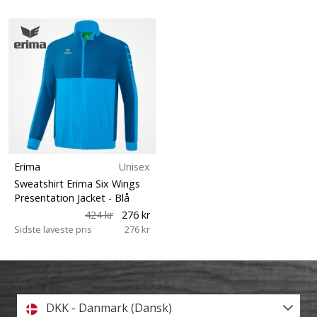
Erima
Unisex
Sweatshirt Erima Six Wings
Presentation Jacket
- Blå
424 kr
276 kr
Sidste laveste pris
276 kr
DKK - Danmark (Dansk)