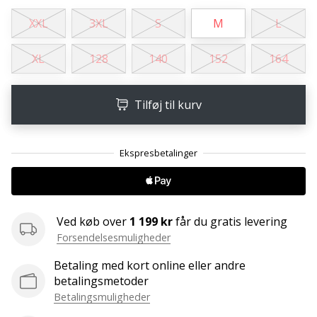
Weplayvolleyball
XXL
3XL
S
M
L
affiliate
program
XL
128
140
152
164
Har
du
Tilføj til kurv
din
egen
hjemmeside,
blog,
administrerer
du
en
Facebook-
Ved køb over
1 199 kr
får du gratis levering
side
Forsendelsesmuligheder
eller
diskussionsforum?
Betaling med kort online eller andre
Lad
betalingsmetoder
dem
Betalingsmuligheder
tjene.