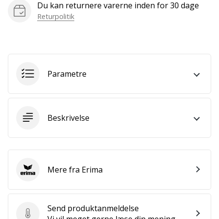
Du kan returnere varerne inden for 30 dage
Bliv
en
Returpolitik
del…
Vis alle
Parametre
artikler
Beskrivelse
Mere fra Erima
Erima
Send produktanmeldelse
Send produktanmeldelse
Vi vil meget gerne læse din mening