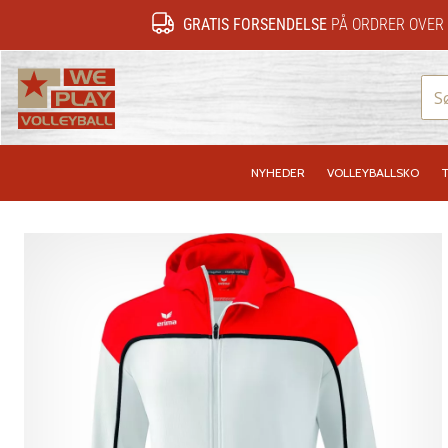
GRATIS FORSENDELSE
PÅ ORDRER OVER 
WePlayVolleyball.dk
NYHEDER
VOLLEYBALLSKO
T