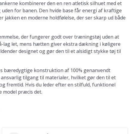
 tankerne kombinerer den en ren atletisk silhuet med et
g uden for banen. Den hvide base får energi af kraftige
ver jakken en moderne holdfølelse, der ser skarp ud både
emmelse, der fungerer godt over træningstøj uden at
lag let, mens hætten giver ekstra dækning i køligere
dender designet og gør den til et alsidigt stykke tøj til
ens bæredygtige konstruktion af 100% genanvendt
varlig tilgang til materialer, hvilket gør den til et
 og fremtid. Hvis du leder efter en stilfuld, funktionel
e model præcis det.
E