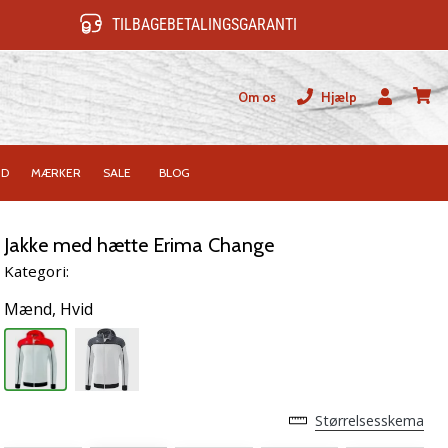
TILBAGEBETALINGSGARANTI
Om os
Hjælp
Bruger
kurv
ID
MÆRKER
SALE
BLOG
Jakke med hætte Erima Change
Kategori:
Mænd,
Hvid
Størrelsesskema