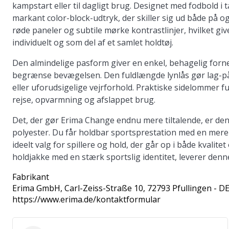
kampstart eller til dagligt brug. Designet med fodbold i
markant color-block-udtryk, der skiller sig ud både på o
røde paneler og subtile mørke kontrastlinjer, hvilket gi
individuelt og som del af et samlet holdtøj.
Den almindelige pasform giver en enkel, behagelig forn
begrænse bevægelsen. Den fuldlængde lynlås gør lag-på-
eller uforudsigelige vejrforhold. Praktiske sidelommer ful
rejse, opvarmning og afslappet brug.
Det, der gør Erima Change endnu mere tiltalende, er d
polyester. Du får holdbar sportsprestation med en mere ans
ideelt valg for spillere og hold, der går op i både kvalitet
holdjakke med en stærk sportslig identitet, leverer denn
Fabrikant
Erima GmbH
, Carl-Zeiss-Straße 10, 72793 Pfullingen - D
https://www.erima.de/kontaktformular