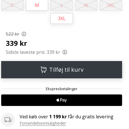
S
M
L
XL
XXL
3XL
522 kr
339 kr
Sidste laveste pris:
339 kr
Tilføj til kurv
Ved køb over
1 199 kr
får du gratis levering
Forsendelsesmuligheder