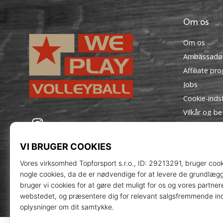
Om os
Om os
Ambassadø
Affiliate pr
Jobs
Cookie-indst
Vilkår og be
WePlayVolleyball.dk
Instagram