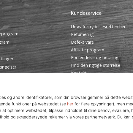
Kundeservice
Udøv fortrydelsesretten her
rprogram
Returnering
ogram
Defekt vare
Affiliate program
Forsendelse og betaling
illinger
Find den rigtige størrelse
tingelser
Kontakt
Ofte stillede spørgsmål
Privatlivspolitik
Ambassador program
© 2010 – 2026
WePlayVolleyball.dk