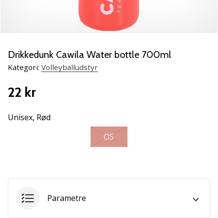
vores
Weplayvolleyball
ambassadør
Har
Drikkedunk Cawila Water bottle 700ml
du
den
Kategori:
Volleyballudstyr
samme
hobby
22 kr
som
os?
Unisex,
Rød
Så
lad
OS
os
løbe
sammen.
11. 8. 2022
Parametre
•
2 min. Læsning