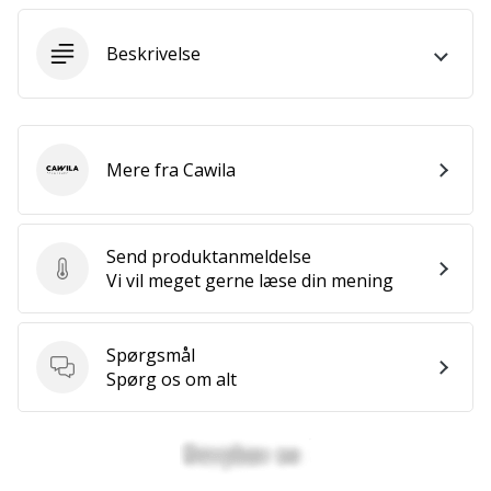
Weplayvolleyball
Beskrivelse
affiliate
program
Har
du
din
Mere fra Cawila
Cawila
egen
hjemmeside,
blog,
Send produktanmeldelse
administrerer
Send produktanmeldelse
Vi vil meget gerne læse din mening
du
en
Facebook-
Spørgsmål
side
Spørgsmål
Spørg os om alt
eller
diskussionsforum?
Lad
dem
tjene.