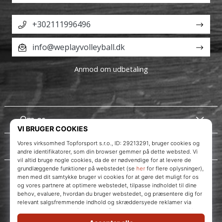
+302111996496
info@weplayvolleyball.dk
Anmod om udbetaling
Om os
Kundeservice
WePlayVolleyball.dk