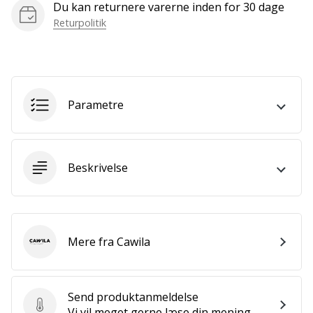
Du kan returnere varerne inden for 30 dage
Bliv
en
Returpolitik
del…
Vis alle
Parametre
artikler
Beskrivelse
Mere fra Cawila
Cawila
Send produktanmeldelse
Send produktanmeldelse
Vi vil meget gerne læse din mening