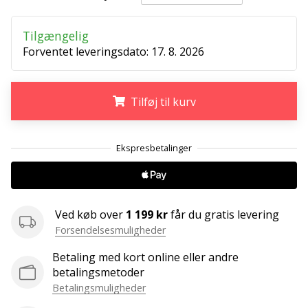
Weplayvolleyball
affiliate
Tilgængelig
program
Forventet leveringsdato:
17. 8. 2026
Har
du
Tilføj til kurv
din
egen
hjemmeside,
.
.
.
blog,
administrerer
du
en
Facebook-
Ved køb over
1 199 kr
får du gratis levering
side
Forsendelsesmuligheder
eller
diskussionsforum?
Betaling med kort online eller andre
Lad
betalingsmetoder
dem
Betalingsmuligheder
tjene.