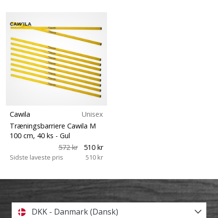
Cawila
Unisex
Træningsbarriere Cawila M
100 cm, 40 ks
- Gul
572 kr
510 kr
Sidste laveste pris
510 kr
DKK - Danmark (Dansk)