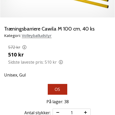
vores
Weplayvolleyball
ambassadør
Har
Træningsbarriere Cawila M 100 cm, 40 ks
du
den
Kategori:
Volleyballudstyr
samme
hobby
572 kr
som
510 kr
os?
Sidste laveste pris:
510 kr
Så
lad
os
Unisex,
Gul
løbe
sammen.
OS
På lager: 38
11. 8. 2022
•
Antal stykker:
2 min. Læsning