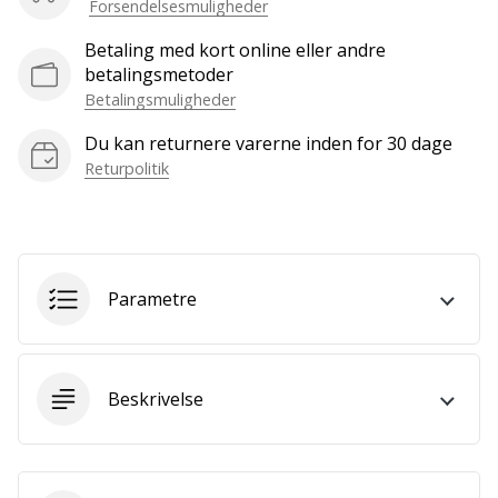
Forsendelsesmuligheder
Bliv
en
Betaling med kort online eller andre
del…
betalingsmetoder
Betalingsmuligheder
Du kan returnere varerne inden for 30 dage
Vis alle
Returpolitik
artikler
Parametre
Beskrivelse