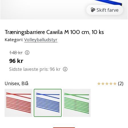
vores
Skift farve
Weplayvolleyball
ambassadør
Har
Træningsbarriere Cawila M 100 cm, 10 ks
du
den
Kategori:
Volleyballudstyr
samme
hobby
148 kr
som
96 kr
os?
Sidste laveste pris:
96 kr
Så
lad
os
Anmeldelser
Unisex,
Blå
(2)
løbe
sammen.
11. 8. 2022
•
2 min. Læsning