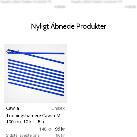
Nyligt Åbnede Produkter
Cawila
Unisex
Træningsbarriere Cawila M
100 cm, 10 ks
- Blå
148 kr
96 kr
Sidste laveste pris
96 kr