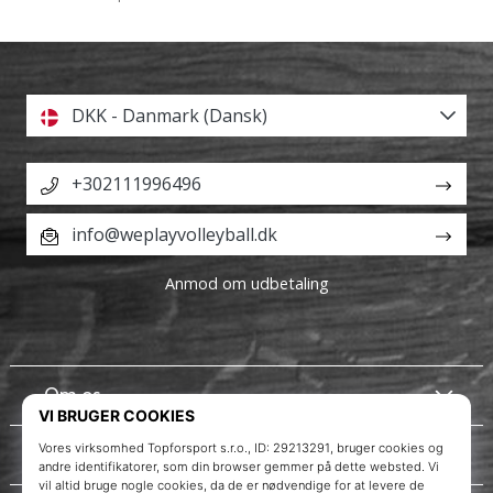
DKK - Danmark (Dansk)
+302111996496
info@weplayvolleyball.dk
Anmod om udbetaling
Om os
Kundeservice