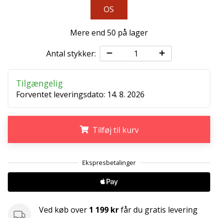
OS
Weplayvolleyball
affiliate
Mere end 50 på lager
program
Har
Antal stykker:
du
din
Tilgængelig
egen
Forventet leveringsdato:
14. 8. 2026
hjemmeside,
blog,
administrerer
du
Tilføj til kurv
en
Facebook-
.
.
.
side
eller
diskussionsforum?
Lad
dem
Ved køb over
1 199 kr
får du gratis levering
tjene.