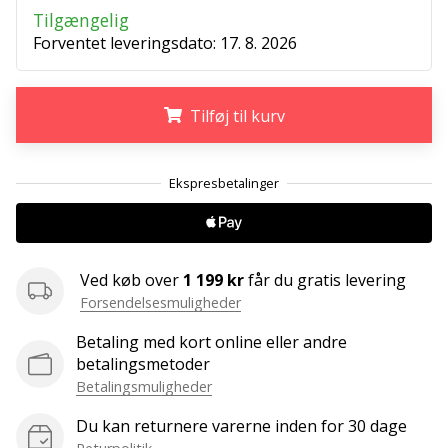
Tilgængelig
Weplayvolleyball
Forventet leveringsdato:
17. 8. 2026
affiliate
program
Har
Tilføj til kurv
du
din
.
.
.
egen
hjemmeside,
blog,
administrerer
du
Ved køb over
1 199 kr
får du gratis levering
en
Forsendelsesmuligheder
Facebook-
side
Betaling med kort online eller andre
eller
betalingsmetoder
diskussionsforum?
Betalingsmuligheder
Lad
dem
Du kan returnere varerne inden for 30 dage
tjene.