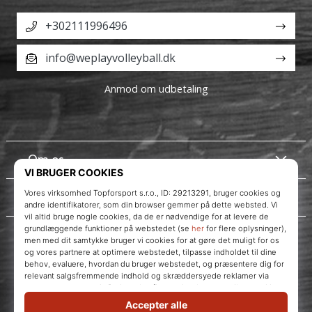
+302111996496
info@weplayvolleyball.dk
Anmod om udbetaling
Om os
Kundeservice
Instagram
WePlayVolleyball.dk