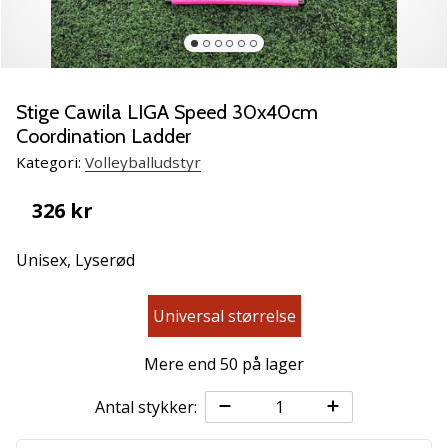
vores
Weplayvolleyball
ambassadør
Har
Stige Cawila LIGA Speed 30x40cm
du
Coordination Ladder
den
samme
Kategori:
Volleyballudstyr
hobby
som
326 kr
os?
Så
Unisex,
Lyserød
lad
os
løbe
Universal størrelse
sammen.
Mere end 50 på lager
11. 8. 2022
Antal stykker:
•
2 min. Læsning