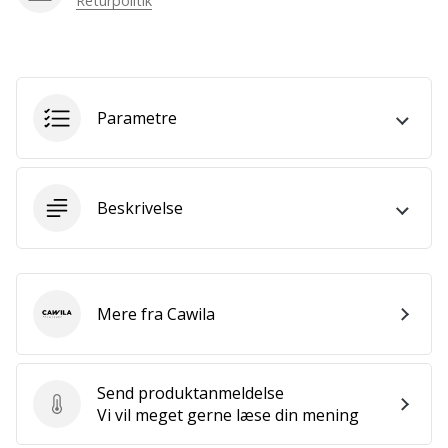
Returpolitik
Bliv
en
del…
Parametre
Vis alle
artikler
Beskrivelse
Mere fra Cawila
Cawila
Send produktanmeldelse
Send produktanmeldelse
Vi vil meget gerne læse din mening