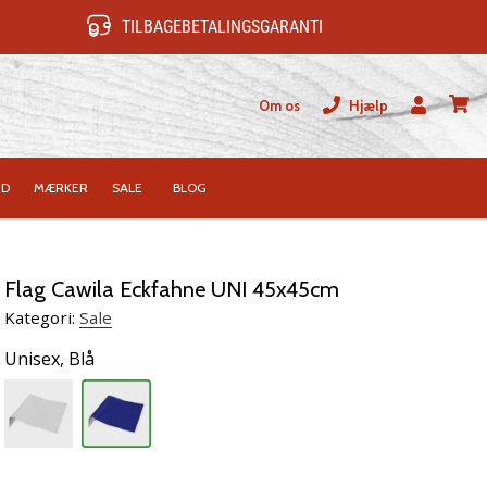
TILBAGEBETALINGSGARANTI
Om os
Hjælp
Bruger
kurv
ID
MÆRKER
SALE
BLOG
Flag Cawila Eckfahne UNI 45x45cm
Kategori:
Sale
Unisex,
Blå