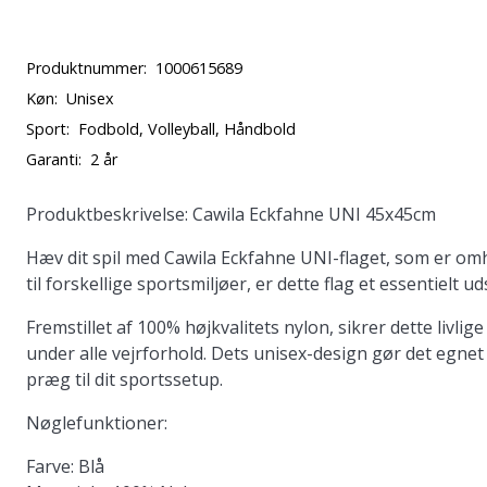
Produktnummer:
1000615689
Køn:
Unisex
Sport:
Fodbold, Volleyball, Håndbold
Garanti:
2 år
Produktbeskrivelse: Cawila Eckfahne UNI 45x45cm
Hæv dit spil med Cawila Eckfahne UNI-flaget, som er omh
til forskellige sportsmiljøer, er dette flag et essentielt u
Fremstillet af 100% højkvalitets nylon, sikrer dette livl
under alle vejrforhold. Dets unisex-design gør det egnet t
præg til dit sportssetup.
Nøglefunktioner:
Farve:
Blå