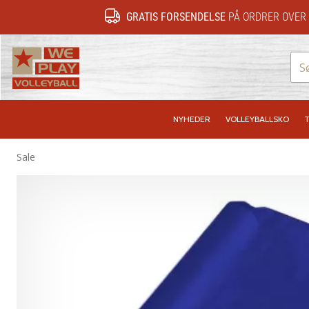
GRATIS FORSENDELSE
PÅ ORDRER OVER 
WePlayVolleyball.dk
NYHEDER
VOLLEYBALLSKO
T
Sale