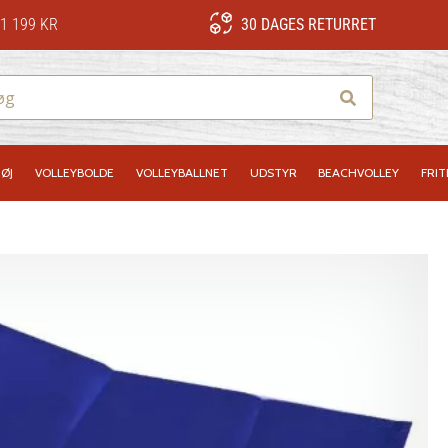
1 199 KR
30 DAGES RETURRET
Søg
ØJ
VOLLEYBOLDE
VOLLEYBALLNET
UDSTYR
BEACHVOLLEY
FRIT