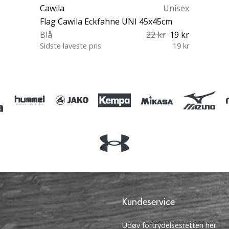
Cawila
Unisex
Flag Cawila Eckfahne UNI 45x45cm
Blå
22 kr
19 kr
Sidste laveste pris
19 kr
OS
Kundeservice
Udøv fortrydelsesretten her