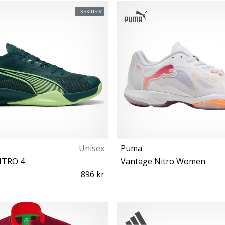
37½ 39
42 43½ 44 44½ 45 46
Eksklusiv
Unisex
Puma
NITRO 4
Vantage Nitro Women
896 kr
46½
37½