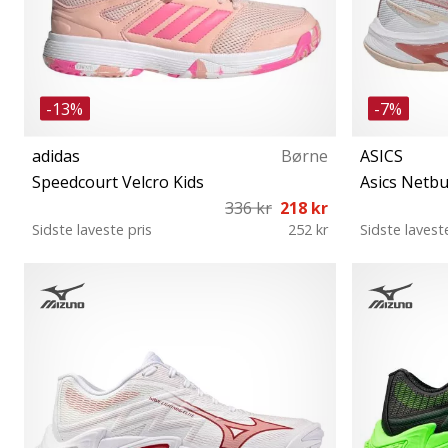
-13%
-7%
adidas
Børne
ASICS
Speedcourt Velcro Kids
336 kr
218 kr
Sidste laveste pris
252 kr
Sidste lavest
28 28½ 29 30 31 33 34 35 36 37⅓
37½ 38 39