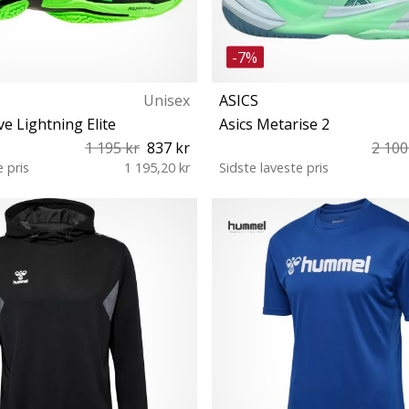
-7%
Unisex
ASICS
 Lightning Elite
Asics Metarise 2
1 195 kr
837 kr
2 100
e pris
1 195,20 kr
Sidste laveste pris
43 44 44½ 45 47
44 44½ 46½ 47