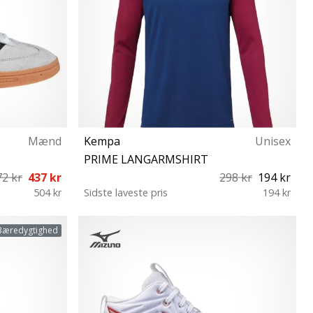
Mænd
Kempa
Unisex
PRIME LANGARMSHIRT
72 kr
437 kr
298 kr
194 kr
504 kr
Sidste laveste pris
194 kr
 47⅓ 48
XL
Bæredygtighed