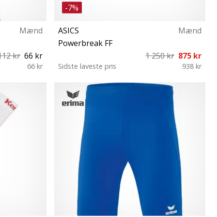
-7%
Mænd
ASICS
Mænd
Powerbreak FF
112 kr
66 kr
1 250 kr
875 kr
66 kr
Sidste laveste pris
938 kr
42½ 43½ 44 44½ 45 46 46½ 47