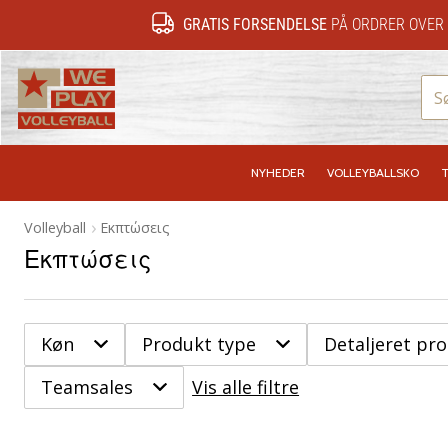
GRATIS FORSENDELSE
PÅ ORDRER OVER 
WePlayVolleyball.dk
NYHEDER
VOLLEYBALLSKO
T
Volleyball
Εκπτώσεις
Εκπτώσεις
Køn
Produkt type
Detaljeret pr
Teamsales
Vis alle filtre