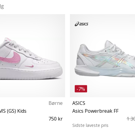
lg
-7%
Børne
ASICS
MS (GS) Kids
Asics Powerbreak FF
750 kr
1 3
Sidste laveste pris