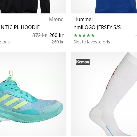
Mænd
Hummel
NTIC PL HOODIE
hmlLOGO JERSEY S/S
372 kr
260 kr
e pris
260 kr
Sidste laveste pris
XS S M
L XL