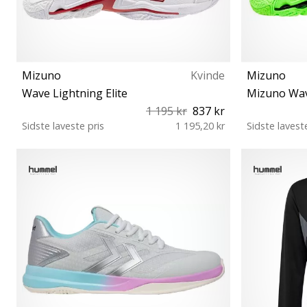
Mizuno
Kvinde
Mizuno
Wave Lightning Elite
Mizuno Wave
1 195 kr
837 kr
Sidste laveste pris
1 195,20 kr
Sidste lavest
39 41 42 42½ 43