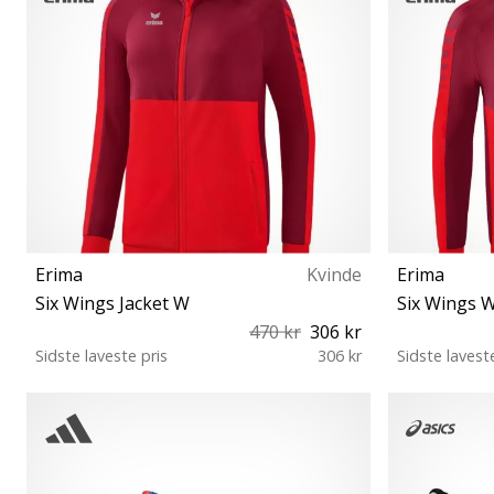
Erima
Kvinde
Erima
Six Wings Jacket W
Six Wings W
470 kr
306 kr
Sidste laveste pris
306 kr
Sidste lavest
40 42
S X