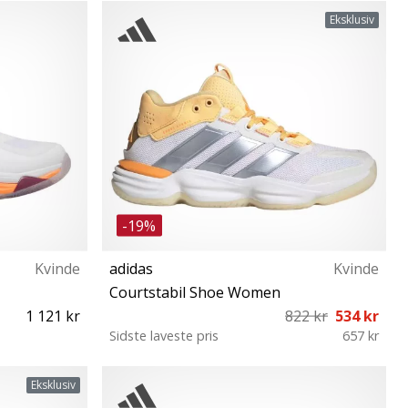
½ 48
128 164
Eksklusiv
-19%
Kvinde
adidas
Kvinde
Courtstabil Shoe Women
1 121 kr
822 kr
534 kr
Sidste laveste pris
657 kr
37⅓ 38 38⅔ 39⅓ 40 40⅔ 41⅓ 42 42⅔
Eksklusiv