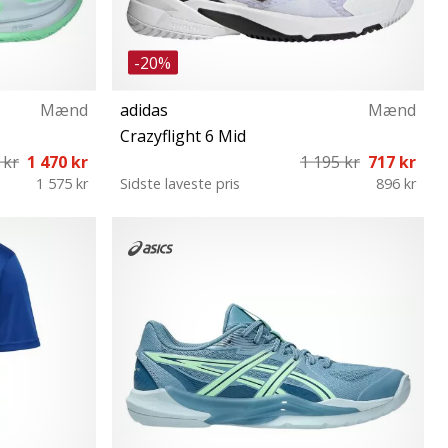
-20%
Mænd
adidas
Mænd
Crazyflight 6 Mid
 kr
1 470 kr
1 195 kr
717 kr
1 575 kr
Sidste laveste pris
896 kr
42 43⅓ 44 44⅔ 45⅓ 46 46⅔ 47⅓ 48⅔ 49⅓
50