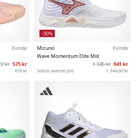
-30%
Kvinde
Mizuno
Kvinde
Wave Momentum Elite Mid
22 kr
575 kr
1 345 kr
941 kr
616 kr
Sidste laveste pris
1 344,60 kr
 42 42⅔
38 40 42½