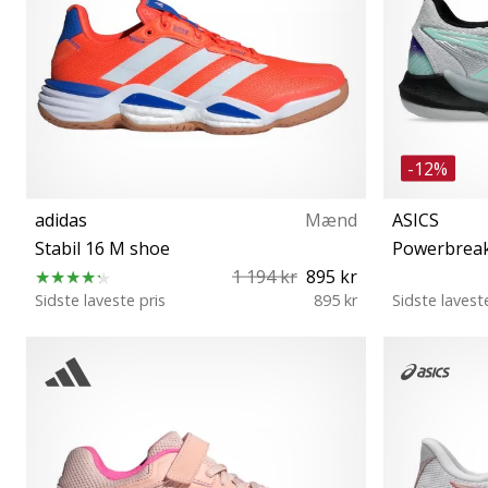
-12%
adidas
Mænd
ASICS
Stabil 16 M shoe
Powerbreak
1 194 kr
895 kr
Sidste laveste pris
895 kr
Sidste lavest
43⅓ 44 44⅔ 45⅓ 46 46⅔ 47⅓ 48 48⅔
36 37 37½ 