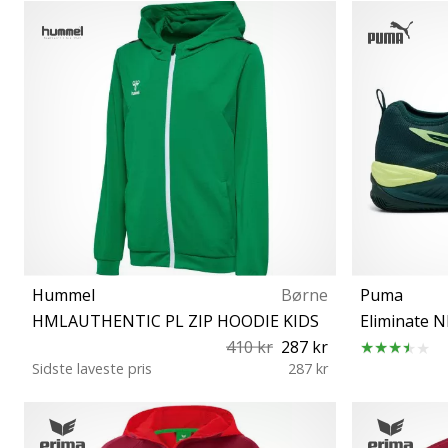
Universal størrelse
Hummel
Børne
Puma
HMLAUTHENTIC PL ZIP HOODIE KIDS
Eliminate 
410 kr
287 kr
Sidste laveste pris
287 kr
164