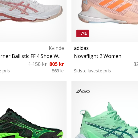
-7%
Kvinde
adidas
Asics Netburner Ballistic FF 4 Shoe Women
Novaflight 2 Women
1 150 kr
805 kr
8
e pris
863 kr
Sidste laveste pris
 39½ 40 40½ 41½ 42 42½ 43½
37⅓ 38 38⅔ 40 40⅔ 41⅓