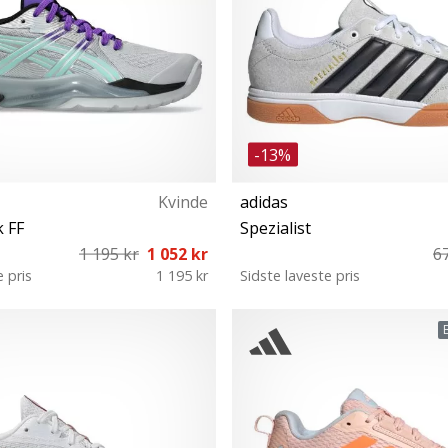
-13%
Kvinde
adidas
 FF
Spezialist
1 195 kr
1 052 kr
6
e pris
1 195 kr
Sidste laveste pris
38 39 39½ 40 40½ 41½ 42 42½
40⅔ 42 42⅔ 43⅓ 44 44⅔
43½ 44