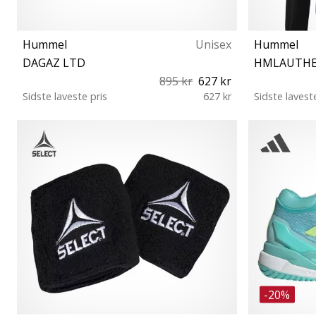
Hummel
Unisex
Hummel
DAGAZ LTD
HMLAUTHE
895 kr
627 kr
Sidste laveste pris
627 kr
Sidste lavest
42½ 45 44½ 48
-20%