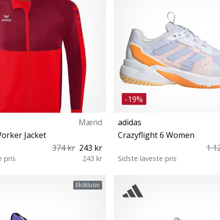
-19%
Mænd
adidas
orker Jacket
Crazyflight 6 Women
374 kr
243 kr
1 1
e pris
243 kr
Sidste laveste pris
L 116 128 140 152 164
38⅔ 40 42 42⅔ 43⅓ 44 44⅔ 
Eksklusiv
47⅓ 48 48⅔ 49⅓