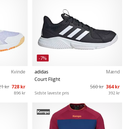
-7%
Kvinde
adidas
Mænd
Court Flight
21 kr
728 kr
560 kr
364 kr
896 kr
Sidste laveste pris
392 kr
45⅓ 46 46⅔
41⅓ 42 42⅔ 43⅓ 44 44⅔ 45⅓ 46 46⅔ 47⅓
48