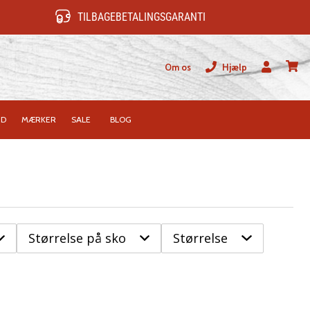
TILBAGEBETALINGSGARANTI
Om os
Hjælp
Bruger
kurv
ID
MÆRKER
SALE
BLOG
Størrelse på sko
Størrelse