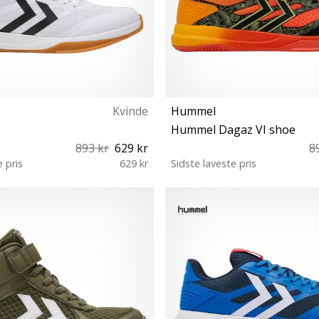
Kvinde
Hummel
Hummel Dagaz VI shoe
893 kr
629 kr
8
e pris
629 kr
Sidste laveste pris
48½ 48
47