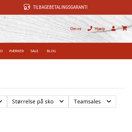
TILBAGEBETALINGSGARANTI
Om os
Hjælp
Bruger
kurv
ID
MÆRKER
SALE
BLOG
Størrelse på sko
Teamsales