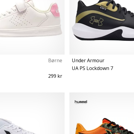
Børne
Under Armour
UA PS Lockdown 7
299 kr
26
28 29½ 32 30 31½ 33½ 34