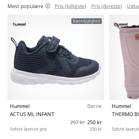
Mest populære
Pris (billigste)
Pris (dyreste)
Udsa
Bæredygtighed
Hummel
Børne
Hummel
ACTUS ML INFANT
THERMO B
297 kr
250 kr
Sidste laveste pris
250 kr
Sidste lavest