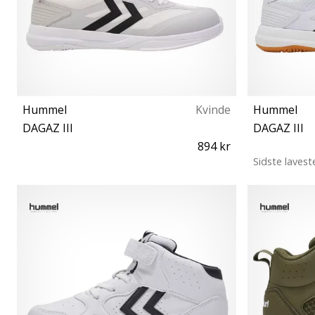
Hummel
Kvinde
Hummel
DAGAZ III
DAGAZ III
894 kr
Sidste lavest
45 47 47½ 48