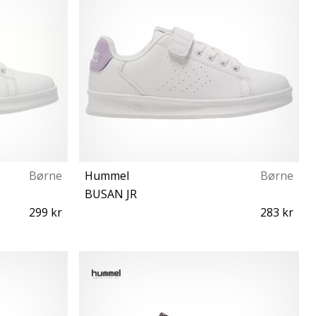
Børne
Hummel
Børne
BUSAN JR
299 kr
283 kr
30