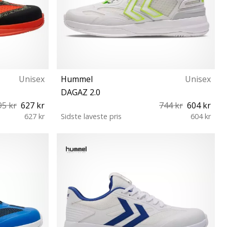
Unisex
Hummel
Unisex
DAGAZ 2.0
95 kr
627 kr
744 kr
604 kr
627 kr
Sidste laveste pris
604 kr
47½