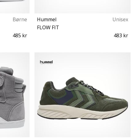
Børne
Hummel
Unisex
FLOW FIT
485 kr
483 kr
37½