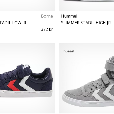
Børne
Hummel
TADIL LOW JR
SLIMMER STADIL HIGH JR
372 kr
27
30