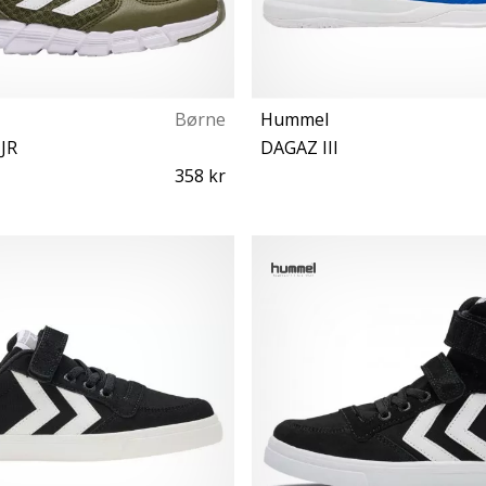
Børne
Hummel
JR
DAGAZ III
358 kr
27
40 43½