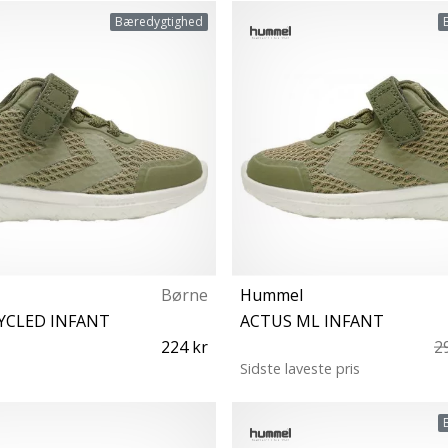
29 35
31
Bæredygtighed
Børne
Hummel
YCLED INFANT
ACTUS ML INFANT
224 kr
2
Sidste laveste pris
19 22