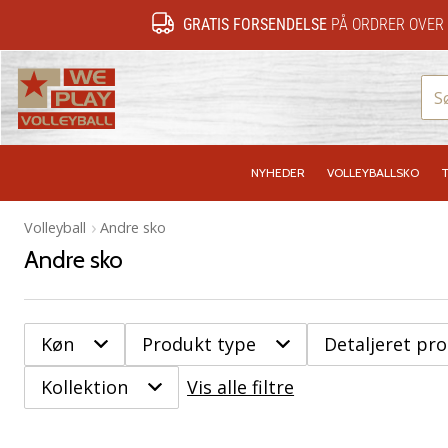
GRATIS FORSENDELSE
PÅ ORDRER OVER 
WePlayVolleyball.dk
NYHEDER
VOLLEYBALLSKO
T
Volleyball
Andre sko
Andre sko
Køn
Produkt type
Detaljeret pr
Kollektion
Vis alle filtre