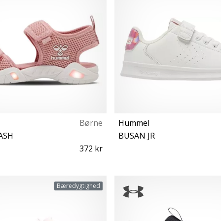
Børne
Hummel
ASH
BUSAN JR
372 kr
32 34
33
Bæredygtighed