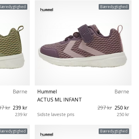
26 29 38
Bæredygtighed
Bæredygtighed
Børne
Hummel
Børne
ACTUS ML INFANT
97 kr
239 kr
297 kr
250 kr
239 kr
Sidste laveste pris
250 kr
19
Bæredygtighed
Bæredygtighed