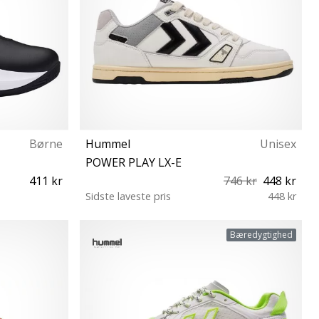
Børne
Hummel
Unisex
POWER PLAY LX-E
411 kr
746 kr
448 kr
Sidste laveste pris
448 kr
 35 28½
37
Bæredygtighed