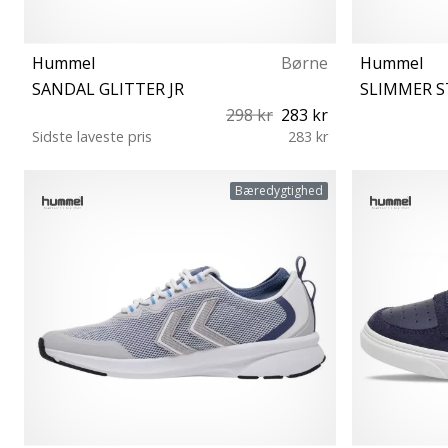
Hummel
Børne
Hummel
SANDAL GLITTER JR
SLIMMER S
298 kr
283 kr
Sidste laveste pris
283 kr
30 32 33 34 35
Bæredygtighed