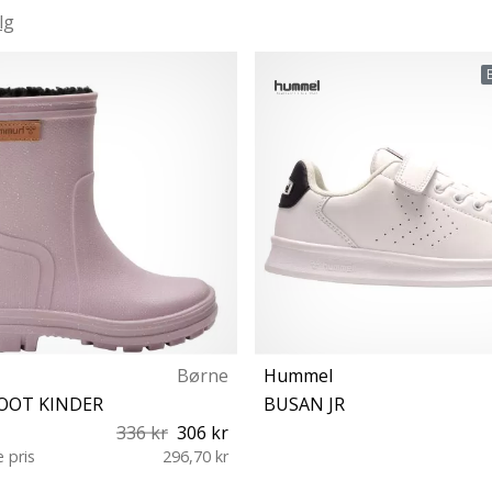
lg
Børne
Hummel
OOT KINDER
BUSAN JR
336 kr
306 kr
e pris
296,70 kr