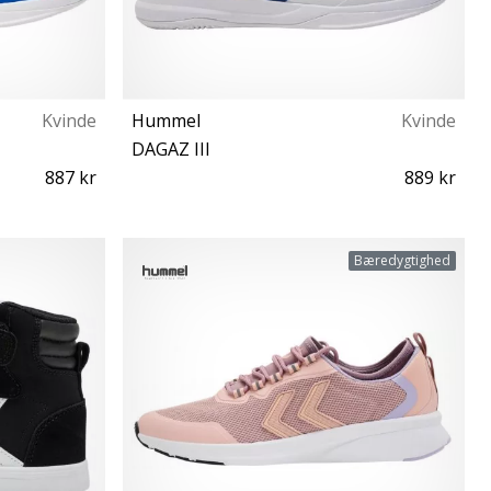
Kvinde
Hummel
Kvinde
DAGAZ III
887 kr
889 kr
44 44½ 45
Bæredygtighed