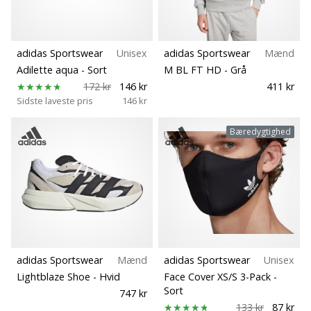
adidas Sportswear
Unisex
adidas Sportswear
Mænd
Adilette aqua
- Sort
M BL FT HD
- Grå
172 kr
146 kr
411 kr
Sidste laveste pris
146 kr
Bæredygtighed
adidas Sportswear
Mænd
adidas Sportswear
Unisex
Lightblaze Shoe
- Hvid
Face Cover XS/S 3-Pack
-
Sort
747 kr
133 kr
87 kr