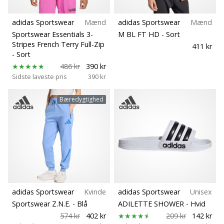
adidas Sportswear
Mænd
adidas Sportswear
Mænd
Sportswear Essentials 3-
M BL FT HD
- Sort
Stripes French Terry Full-Zip
411 kr
- Sort
486 kr
390 kr
Sidste laveste pris
390 kr
Bæredygtighed
adidas Sportswear
Kvinde
adidas Sportswear
Unisex
Sportswear Z.N.E.
- Blå
ADILETTE SHOWER
- Hvid
574 kr
402 kr
209 kr
142 kr