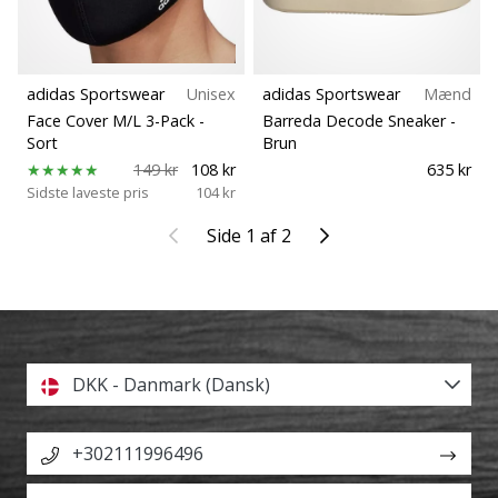
adidas Sportswear
Unisex
adidas Sportswear
Mænd
Face Cover M/L 3-Pack
-
Barreda Decode Sneaker
-
Sort
Brun
149 kr
108 kr
635 kr
Sidste laveste pris
104 kr
Tidligere
Næste
Side 1 af 2
DKK - Danmark (Dansk)
+302111996496