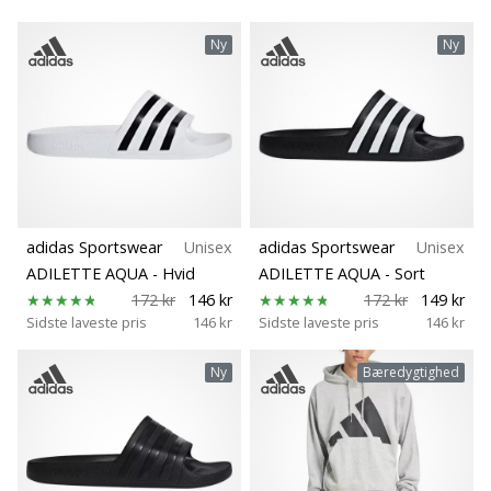
Ny
Ny
adidas Sportswear
Unisex
adidas Sportswear
Unisex
ADILETTE AQUA
- Hvid
ADILETTE AQUA
- Sort
172 kr
146 kr
172 kr
149 kr
Sidste laveste pris
146 kr
Sidste laveste pris
146 kr
Ny
Bæredygtighed