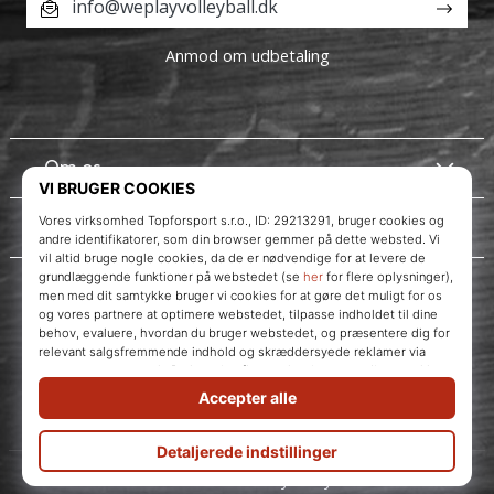
info@weplayvolleyball.dk
Anmod om udbetaling
Om os
Kundeservice
Instagram
WePlayVolleyball.dk
© 2010 – 2026
WePlayVolleyball.dk