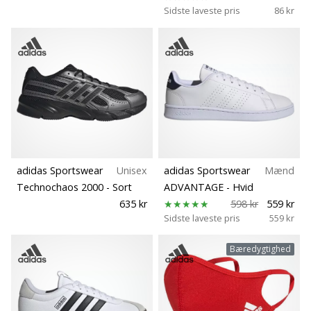
Sidste laveste pris
86 kr
adidas Sportswear
Unisex
adidas Sportswear
Mænd
Technochaos 2000
- Sort
ADVANTAGE
- Hvid
635 kr
598 kr
559 kr
Sidste laveste pris
559 kr
Bæredygtighed