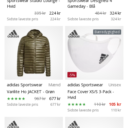
Sportswear Studio Lounge
-
Sportswear Designed 4
Bæredygtige
Hvid
Gameday
- Blå
Weplayvolleyball
335 kr
224 kr
484 kr
324 kr
affiliate
Sidste laveste pris
224 kr
Sidste laveste pris
324 kr
program
Typer af sko
Har
Bæredygtighed
du
din
egen
hjemmeside,
blog,
administrerer
du
-5%
en
adidas Sportswear
Mænd
adidas Sportswear
Unisex
Facebook-
Varilite Ho JACKET
- Grøn
Face Cover XS/S 3-Pack
-
side
Hvid
967 kr
677 kr
eller
110 kr
105 kr
Sidste laveste pris
677 kr
diskussionsforum?
Sidste laveste pris
110 kr
Lad
dem
tjene.