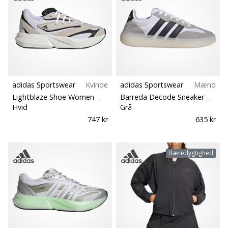
Bliv
en
del…
Vis alle
artikler
adidas Sportswear
Kvinde
adidas Sportswear
Mænd
Lightblaze Shoe Women
-
Barreda Decode Sneaker
-
Hvid
Grå
747 kr
635 kr
Bæredygtighed