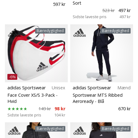
Sort
597 kr
523 kr
497 kr
Sidste laveste pris
497 kr
Bæredygtighed
Bæredygtighed
-6%
adidas Sportswear
Unisex
adidas Sportswear
Mænd
Face Cover XS/S 3-Pack
-
Sportswear MTS Ribbed
Hvid
Aeroready
- Blå
149 kr
98 kr
670 kr
Sidste laveste pris
104 kr
Bæredygtighed
Bæredygtighed