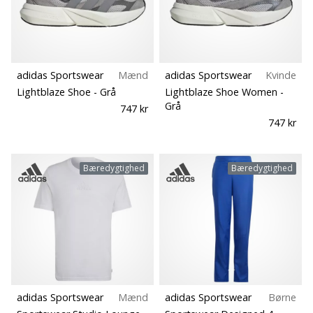
Størrelse
vores
Weplayvolleyball
ambassadør
Teamsales
Har
adidas Sportswear
Mænd
adidas Sportswear
Kvinde
du
Kollektion
Lightblaze Shoe
- Grå
Lightblaze Shoe Women
-
den
Grå
747 kr
samme
747 kr
Fit
hobby
som
os?
Funktion
Bæredygtighed
Bæredygtighed
Så
lad
os
Model
løbe
sammen.
Sæson
11. 8. 2022
Sport
•
adidas Sportswear
Mænd
adidas Sportswear
Børne
2 min. Læsning