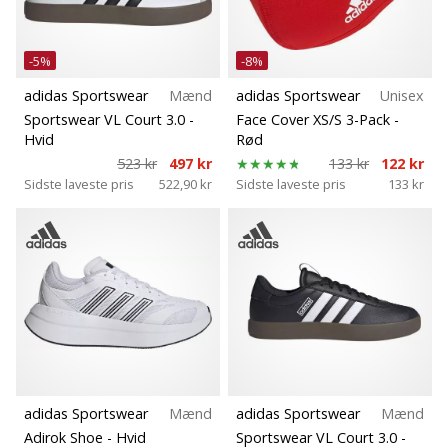
-5%
-8%
adidas Sportswear
Mænd
adidas Sportswear
Unisex
Sportswear VL Court 3.0
-
Face Cover XS/S 3-Pack
-
Hvid
Rød
523 kr
497 kr
133 kr
122 kr
Sidste laveste pris
522,90 kr
Sidste laveste pris
133 kr
adidas Sportswear
Mænd
adidas Sportswear
Mænd
Adirok Shoe
- Hvid
Sportswear VL Court 3.0
-