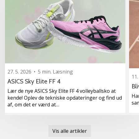
27. 5. 2026
•
5 min. Læsning
11.
ASICS Sky Elite FF 4
Bl
Lær de nye ASICS Sky Elite FF 4 volleyballsko at
Ha
kende! Oplev de tekniske opdateringer og find ud
sa
af, om det er værd at…
Vis alle artikler