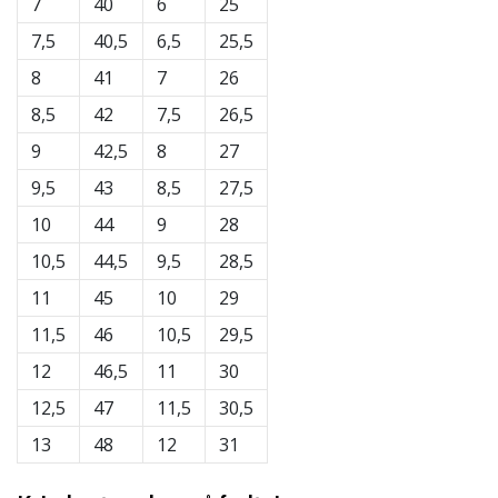
7
40
6
25
Weplayvolleyball
7,5
40,5
6,5
25,5
affiliate
8
41
7
26
program
8,5
42
7,5
26,5
Har
du
9
42,5
8
27
din
9,5
43
8,5
27,5
egen
hjemmeside,
10
44
9
28
blog,
10,5
44,5
9,5
28,5
administrerer
du
11
45
10
29
en
11,5
46
10,5
29,5
Facebook-
side
12
46,5
11
30
eller
12,5
47
11,5
30,5
diskussionsforum?
Lad
13
48
12
31
dem
tjene.