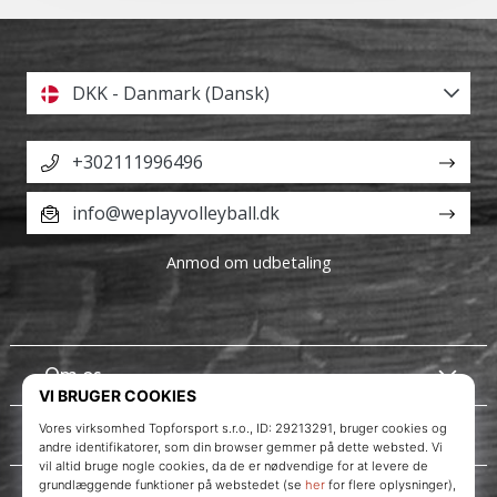
DKK - Danmark (Dansk)
+302111996496
info@weplayvolleyball.dk
Anmod om udbetaling
Om os
Kundeservice