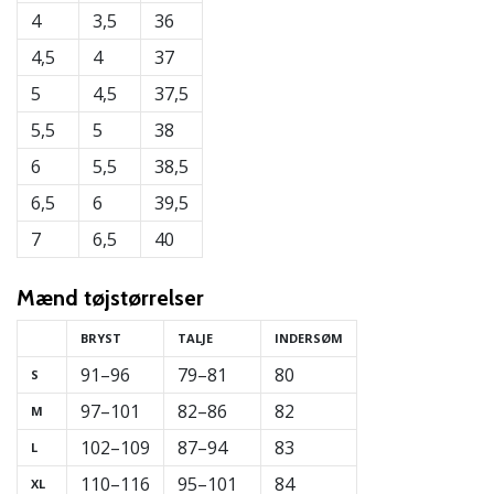
4
3,5
36
4,5
4
37
5
4,5
37,5
5,5
5
38
6
5,5
38,5
6,5
6
39,5
7
6,5
40
Mænd
tøjstørrelser
BRYST
TALJE
INDERSØM
91–96
79–81
80
S
97–101
82–86
82
M
102–109
87–94
83
L
110–116
95–101
84
XL