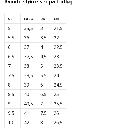
Kvinde
størrelser på fodtøj
Bliv
en
del…
US
EURO
UK
CM
5
35,5
3
21,5
5,5
36
3,5
22
Vis alle
artikler
6
37
4
22,5
6,5
37,5
4,5
23
7
38
5
23,5
7,5
38,5
5,5
24
8
39
6
24,5
8,5
40
6,5
25
9
40,5
7
25,5
9,5
41
7,5
26
10
42
8
26,5