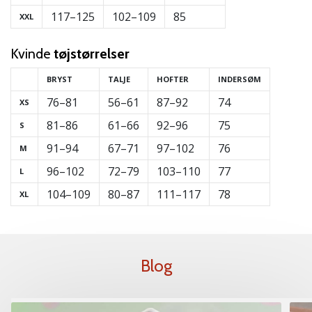
117–125
102–109
85
XXL
Kvinde
tøjstørrelser
BRYST
TALJE
HOFTER
INDERSØM
76–81
56–61
87–92
74
XS
81–86
61–66
92–96
75
S
91–94
67–71
97–102
76
M
96–102
72–79
103–110
77
L
104–109
80–87
111–117
78
XL
Blog