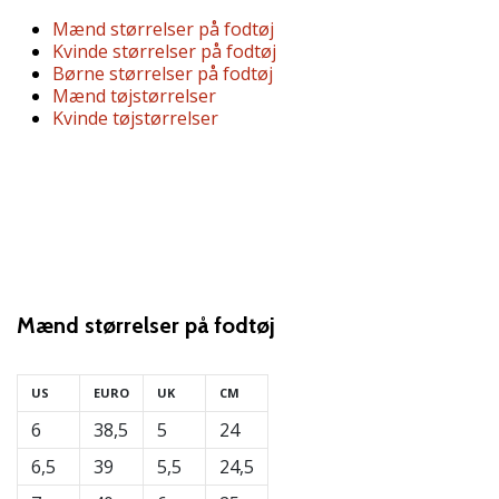
vores
Mænd størrelser på fodtøj
Weplayvolleyball
Kvinde størrelser på fodtøj
ambassadør
Børne størrelser på fodtøj
Mænd tøjstørrelser
Har
Kvinde tøjstørrelser
du
den
samme
hobby
som
os?
Så
lad
os
Mænd
størrelser på fodtøj
løbe
sammen.
US
EURO
UK
CM
6
38,5
5
24
11. 8. 2022
6,5
39
5,5
24,5
•
2 min. Læsning