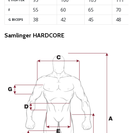
95
100
105
111
55
60
65
70
F
38
42
45
48
G BICEPS
Samlinger HARDCORE