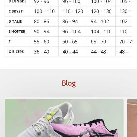
92 - 96
96 - 100
100 - 104
105 - 1
B
LÆNGDE
100 - 110
110 - 120
120 - 130
130 - 1
C
BRYST
80 - 86
86 - 94
94 - 102
102 - 1
D
TALJE
90 - 94
96 - 104
104 - 110
110 - 1
E
HOFTER
55 - 60
60 - 65
65 - 70
70 - 75
F
36 - 40
40 - 44
44 - 48
48 -
G BICEPS
Blog