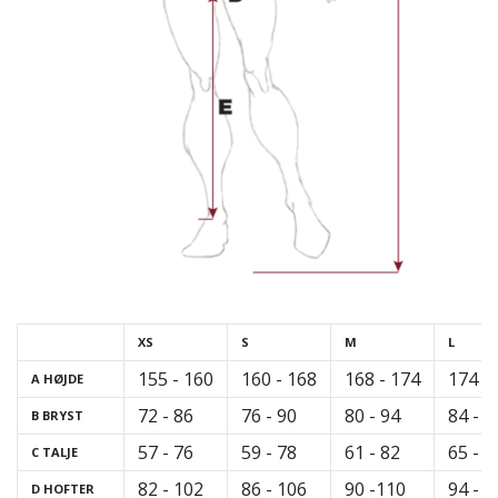
Bliv
en
del…
Vis alle
artikler
XS
S
M
L
155 - 160
160 - 168
168 - 174
174 -
A HØJDE
72 - 86
76 - 90
80 - 94
84 - 9
B BRYST
57 - 76
59 - 78
61 - 82
65 - 8
C TALJE
82 - 102
86 - 106
90 -110
94 - 1
D HOFTER