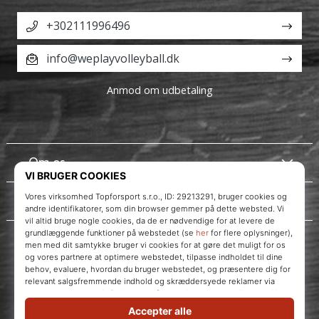
+302111996496
info@weplayvolleyball.dk
Anmod om udbetaling
Om os
Kundeservice
Instagram
WePlayVolleyball.dk