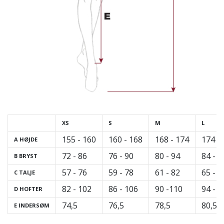
XS
S
M
L
155 - 160
160 - 168
168 - 174
174 -
A HØJDE
72 - 86
76 - 90
80 - 94
84 - 9
B BRYST
57 - 76
59 - 78
61 - 82
65 - 8
C TALJE
82 - 102
86 - 106
90 -110
94 - 1
D HOFTER
74,5
76,5
78,5
80,5
E INDERSØM