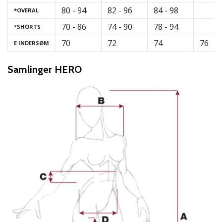
80 - 94
82 - 96
84 - 98
*OVERAL
Weplayvolleyball
affiliate
70 - 86
74 - 90
78 - 94
*SHORTS
program
70
72
74
76
E INDERSØM
Har
du
Samlinger HERO
din
egen
hjemmeside,
blog,
administrerer
du
en
Facebook-
side
eller
diskussionsforum?
Lad
dem
tjene.