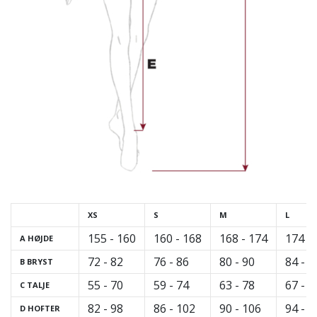
vores
Weplayvolleyball
ambassadør
Har
du
den
samme
hobby
som
os?
Så
lad
os
XS
S
M
L
løbe
sammen.
155 - 160
160 - 168
168 - 174
174 -
A HØJDE
72 - 82
76 - 86
80 - 90
84 - 9
B BRYST
11. 8. 2022
55 - 70
59 - 74
63 - 78
67 - 8
C TALJE
•
82 - 98
86 - 102
90 - 106
94 - 1
D HOFTER
2 min. Læsning