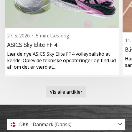
27. 5. 2026
•
5 min. Læsning
11.
ASICS Sky Elite FF 4
Bl
Lær de nye ASICS Sky Elite FF 4 volleyballsko at
Ha
kende! Oplev de tekniske opdateringer og find ud
sa
af, om det er værd at…
Vis alle artikler
DKK - Danmark (Dansk)