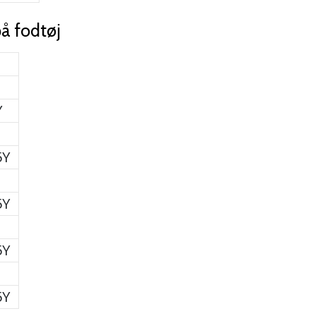
på fodtøj
Y
5Y
5Y
5Y
5Y