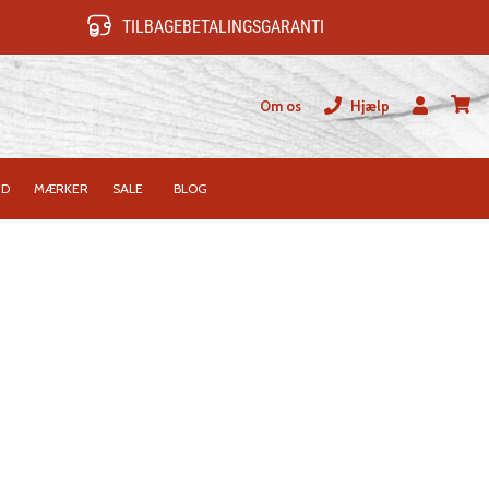
TILBAGEBETALINGSGARANTI
Om os
Hjælp
Bruger
kurv
ID
MÆRKER
SALE
BLOG