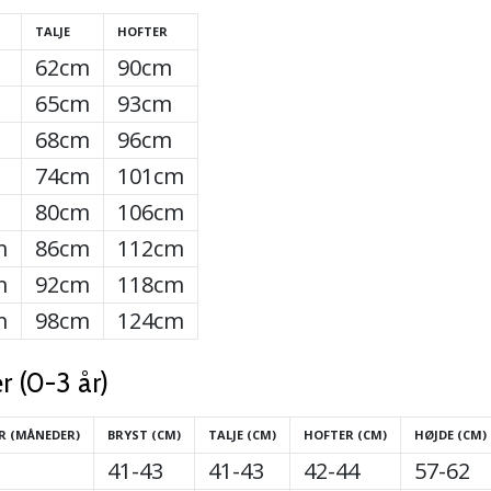
TALJE
HOFTER
62cm
90cm
65cm
93cm
68cm
96cm
74cm
101cm
80cm
106cm
m
86cm
112cm
m
92cm
118cm
m
98cm
124cm
r (0-3 år)
R (MÅNEDER)
BRYST (CM)
TALJE (CM)
HOFTER (CM)
HØJDE (CM)
41-43
41-43
42-44
57-62