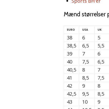
Sports BH'er
Mænd størrelser 
EURO
USA
UK
38
6
5
38,5
6,5
5,5
39
7
6
40
7,5
6,5
40,5
8
7
41
8,5
7,5
42
9
8
42,5
9,5
8,5
43
10
9