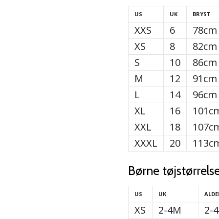
US
UK
BRYST
XXS
6
78cm
XS
8
82cm
S
10
86cm
M
12
91cm
L
14
96cm
XL
16
101c
XXL
18
107c
XXXL
20
113c
Børne tøjstørrelse
US
UK
ALDE
XS
2-4M
2-4