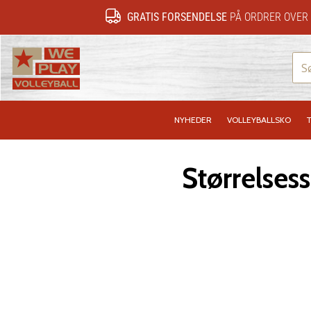
GRATIS FORSENDELSE
PÅ ORDRER OVER 
WePlayVolleyball.dk
NYHEDER
VOLLEYBALLSKO
T
Størrelse