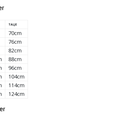
er
TALJE
70cm
76cm
82cm
m
88cm
m
96cm
m
104cm
m
114cm
m
124cm
er