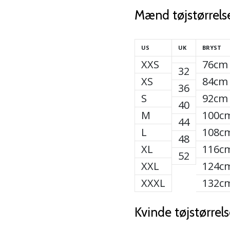
Mænd tøjstørrels
US
UK
BRYST
XXS
76cm
32
XS
84cm
36
S
92cm
40
M
100c
44
L
108c
48
XL
116c
52
XXL
124c
XXXL
132c
Kvinde tøjstørrels