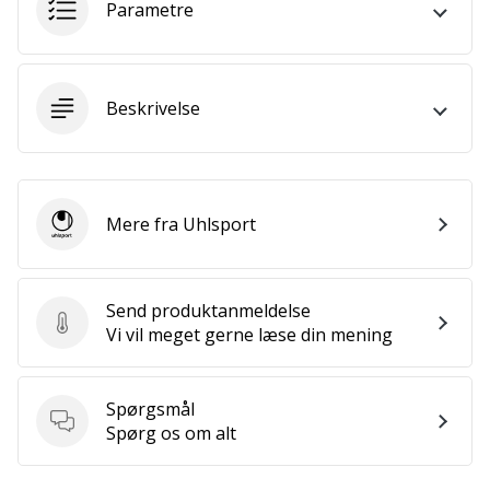
Parametre
Weplayvolleyball
affiliate
program
Beskrivelse
Har
du
din
egen
hjemmeside,
Mere fra Uhlsport
Uhlsport
blog,
administrerer
du
en
Send produktanmeldelse
Send produktanmeldelse
Facebook-
Vi vil meget gerne læse din mening
side
eller
diskussionsforum?
Spørgsmål
Lad
Spørgsmål
Spørg os om alt
dem
tjene.