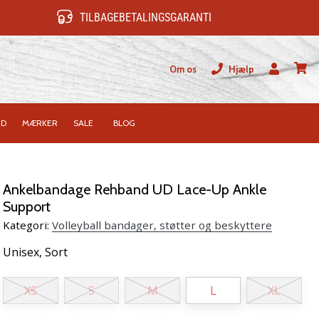
TILBAGEBETALINGSGARANTI
Om os
Hjælp
Bruger
kurv
ID
MÆRKER
SALE
BLOG
Ankelbandage Rehband UD Lace-Up Ankle
Support
Kategori:
Volleyball bandager, støtter og beskyttere
Unisex,
Sort
XS
S
M
L
XL