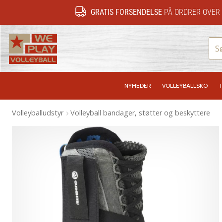
GRATIS FORSENDELSE
PÅ ORDRER OVER 
WePlayVolleyball.dk
NYHEDER
VOLLEYBALLSKO
T
Volleyballudstyr
Volleyball bandager, støtter og beskyttere