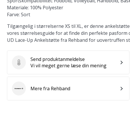
Sportskompatibilitet:
Fodbold, Volleyball, Håndbold, Bas
Materiale:
100% Polyester
Farve:
Sort
Tilgængelig i størrelserne XS til XL, er denne ankelstøtt
vores størrelsesguide for at finde din perfekte pasform 
UD Lace-Up Ankelstøtte fra Rehband for uovertruffen sta
Send produktanmeldelse
Send produktanmeldelse
Vi vil meget gerne læse din mening
Mere fra Rehband
Rehband