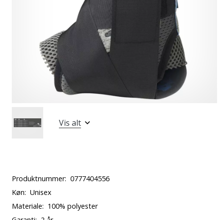
Vis alt
Produktnummer:
0777404556
Køn:
Unisex
Materiale:
100% polyester
Garanti:
2 år