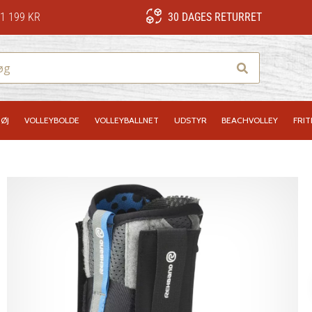
1 199 KR
30 DAGES RETURRET
Søg
ØJ
VOLLEYBOLDE
VOLLEYBALLNET
UDSTYR
BEACHVOLLEY
FRIT