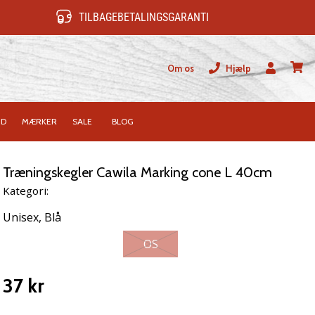
TILBAGEBETALINGSGARANTI
Om os
Hjælp
Bruger
kurv
ID
MÆRKER
SALE
BLOG
Træningskegler Cawila Marking cone L 40cm
Kategori:
Unisex,
Blå
OS
37 kr