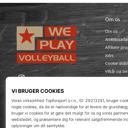
Om os
Om os
Ambassadø
Affiliate pr
Jobs
Cookie-indst
Vilkår og be
WePlayVolleyball.dk
Instagram