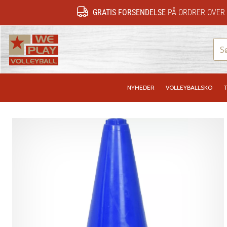
GRATIS FORSENDELSE
PÅ ORDRER OVER 
WePlayVolleyball.dk
NYHEDER
VOLLEYBALLSKO
T