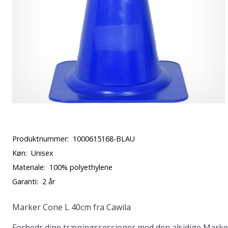
Produktnummer:
1000615168-BLAU
Køn:
Unisex
Materiale:
100% polyethylene
Garanti:
2 år
Marker Cone L 40cm fra Cawila
Forbedr dine træningssessioner med den alsidige Marker 