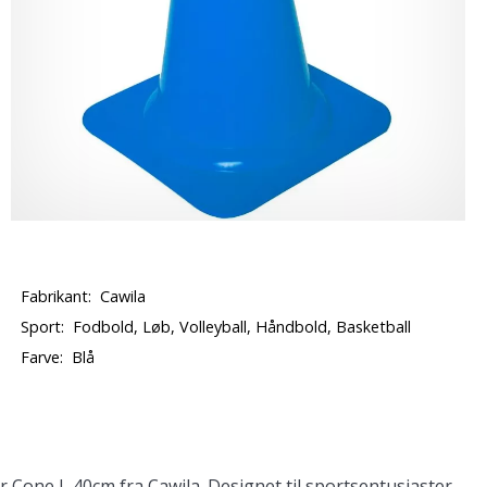
Fabrikant:
Cawila
Sport:
Fodbold, Løb, Volleyball, Håndbold, Basketball
Farve:
Blå
Cone L 40cm fra Cawila. Designet til sportsentusiaster