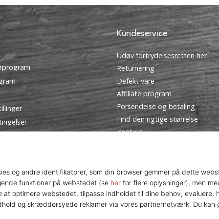
Kundeservice
Udøv fortrydelsesretten her
rprogram
Returnering
ogram
Defekt vare
Affiliate program
Forsendelse og betaling
illinger
Find den rigtige størrelse
tingelser
Kontakt
Ofte stillede spørgsmål
Privatlivspolitik
Ambassador program
© 2010 – 2026
WePlayVolleyball.dk