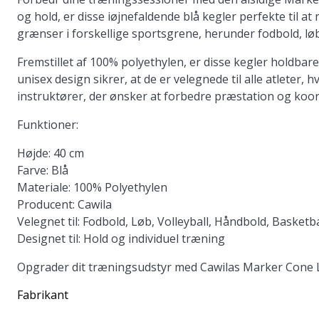
og hold, er disse iøjnefaldende blå kegler perfekte til
grænser i forskellige sportsgrene, herunder fodbold, løb
Fremstillet af 100% polyethylen, er disse kegler holdbar
unisex design sikrer, at de er velegnede til alle atleter, 
instruktører, der ønsker at forbedre præstation og koor
Funktioner:
Højde:
40 cm
Farve:
Blå
Materiale:
100% Polyethylen
Producent:
Cawila
Velegnet til:
Fodbold, Løb, Volleyball, Håndbold, Basketba
Designet til:
Hold og individuel træning
Opgrader dit træningsudstyr med Cawilas Marker Cone L o
Fabrikant