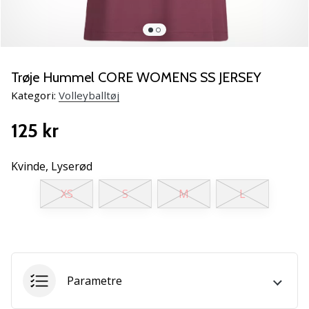
vores
Weplayvolleyball
ambassadør
Har
Trøje Hummel CORE WOMENS SS JERSEY
du
den
Kategori:
Volleyballtøj
samme
hobby
125 kr
som
os?
Kvinde,
Lyserød
Så
lad
XS
S
M
L
os
løbe
sammen.
11. 8. 2022
Parametre
•
2 min. Læsning