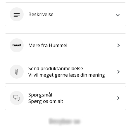
Weplayvolleyball
Beskrivelse
affiliate
program
Har
du
din
Mere fra Hummel
Hummel
egen
hjemmeside,
blog,
Send produktanmeldelse
administrerer
Send produktanmeldelse
Vi vil meget gerne læse din mening
du
en
Facebook-
Spørgsmål
side
Spørgsmål
Spørg os om alt
eller
diskussionsforum?
Lad
dem
tjene.