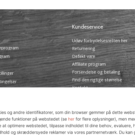
Kundeservice
Udøv fortrydelsesretten her
rprogram
Returnering
ogram
Defekt vare
Affiliate program
Forsendelse og betaling
illinger
Find den rigtige størrelse
tingelser
Kontakt
Ofte stillede spørgsmål
Privatlivspolitik
Ambassador program