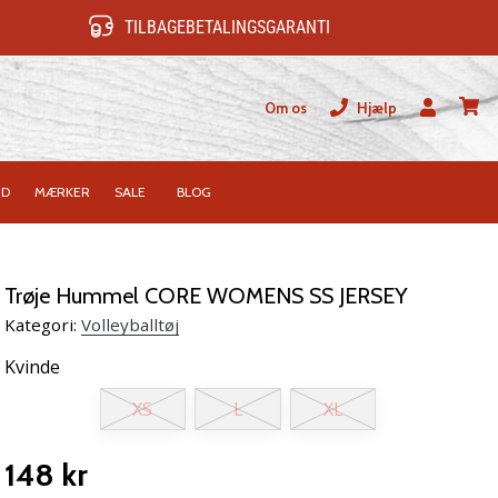
TILBAGEBETALINGSGARANTI
Om os
Hjælp
Bruger
kurv
ID
MÆRKER
SALE
BLOG
Trøje Hummel CORE WOMENS SS JERSEY
Kategori:
Volleyballtøj
Kvinde
XS
L
XL
148 kr