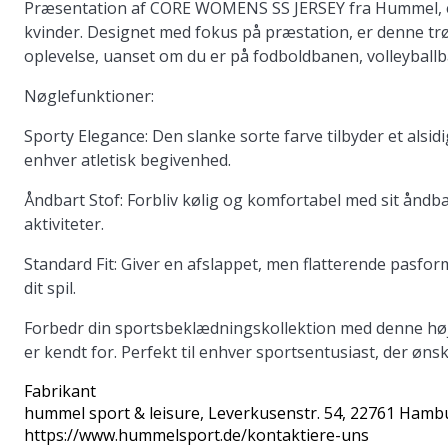
Præsentation af CORE WOMENS SS JERSEY fra Hummel, en p
kvinder. Designet med fokus på præstation, er denne trøj
oplevelse, uanset om du er på fodboldbanen, volleyball
Nøglefunktioner:
Sporty Elegance:
Den slanke sorte farve tilbyder et alsidigt
enhver atletisk begivenhed.
Åndbart Stof:
Forbliv kølig og komfortabel med sit åndbar
aktiviteter.
Standard Fit:
Giver en afslappet, men flatterende pasfor
dit spil.
Forbedr din sportsbeklædningskollektion med denne højt
er kendt for. Perfekt til enhver sportsentusiast, der øn
Fabrikant
hummel sport & leisure
, Leverkusenstr. 54, 22761 Hamb
https://www.hummelsport.de/kontaktiere-uns