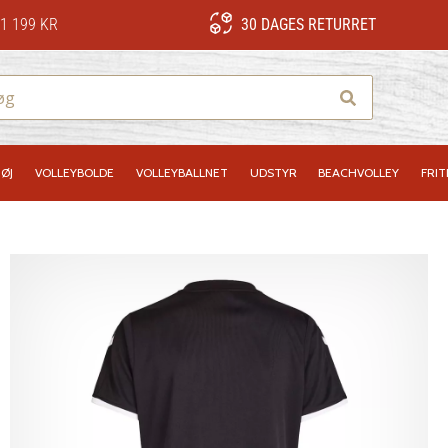
1 199 KR
30 DAGES RETURRET
Søg
ØJ
VOLLEYBOLDE
VOLLEYBALLNET
UDSTYR
BEACHVOLLEY
FRIT