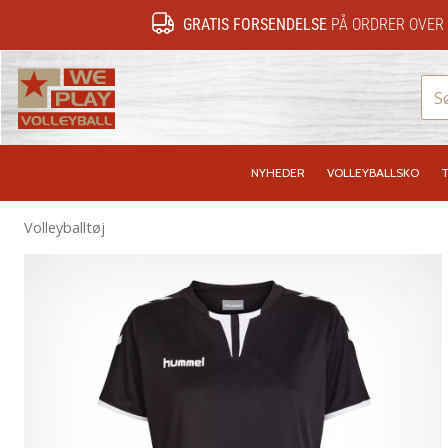
GRATIS FORSENDELSE
PÅ ORDRER OVER 
WePlayVolleyball.dk
NYHEDER
VOLLEYBALLSKO
T
Volleyballtøj