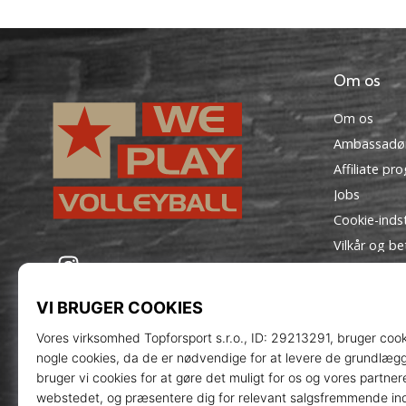
Om os
Om os
Ambassadø
Affiliate pr
Jobs
Cookie-indst
Vilkår og be
WePlayVolleyball.dk
Instagram