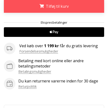
Tilføj til kurv
Weplayvolleyball
affiliate
program
.
.
.
Har
du
din
egen
Ved køb over
1 199 kr
får du gratis levering
hjemmeside,
Forsendelsesmuligheder
blog,
administrerer
Betaling med kort online eller andre
du
betalingsmetoder
en
Betalingsmuligheder
Facebook-
side
Du kan returnere varerne inden for 30 dage
eller
Returpolitik
diskussionsforum?
Lad
dem
tjene.