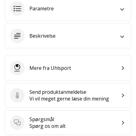
Bliv
Parametre
en
del…
Beskrivelse
Vis alle
artikler
Mere fra Uhlsport
Uhlsport
Send produktanmeldelse
Send produktanmeldelse
Vi vil meget gerne læse din mening
Spørgsmål
Spørgsmål
Spørg os om alt