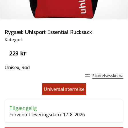
vores
Weplayvolleyball
ambassadør
Har
Rygsæk Uhlsport Essential Rucksack
du
den
Kategori:
samme
hobby
223 kr
som
os?
Unisex,
Rød
Så
Størrelsesskema
lad
os
Universal størrelse
løbe
sammen.
Tilgængelig
11. 8. 2022
Forventet leveringsdato:
17. 8. 2026
•
2 min. Læsning