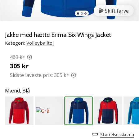
vores
Skift farve
Weplayvolleyball
ambassadør
Har
Jakke med hætte Erima Six Wings Jacket
du
den
Kategori:
Volleyballtøj
samme
hobby
469 kr
som
305 kr
os?
Sidste laveste pris:
305 kr
Så
lad
os
Mænd,
Blå
løbe
sammen.
11. 8. 2022
•
Størrelsesskema
2 min. Læsning