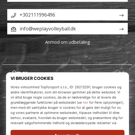
+302111996496
info@weplayvolleyball.dk
Anmod om udbetaling
Om os
Kundeservice
WePlayVolleyball.dk