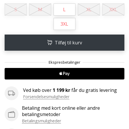
Weplayvolleyball
S
M
L
XL
XXL
affiliate
program
3XL
Har
du
Tilføj til kurv
din
egen
hjemmeside,
blog,
administrerer
du
en
Facebook-
Ved køb over
1 199 kr
får du gratis levering
side
Forsendelsesmuligheder
eller
diskussionsforum?
Betaling med kort online eller andre
Lad
betalingsmetoder
dem
Betalingsmuligheder
tjene.