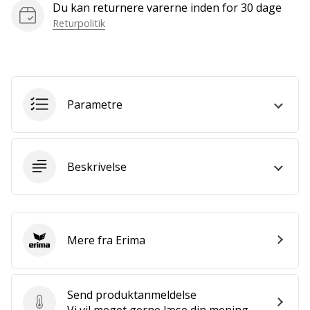
Du kan returnere varerne inden for 30 dage
Bliv
en
Returpolitik
del…
Vis alle
Parametre
artikler
Beskrivelse
Mere fra Erima
Erima
Send produktanmeldelse
Send produktanmeldelse
Vi vil meget gerne læse din mening